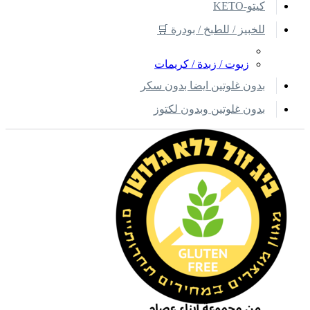
كيتو-KETO
للخبيز / للطبخ / بودرة 🛒
زيوت / زبدة / كريمات
بدون غلوتين ايضا بدون سكر
بدون غلوتين وبدون لكتوز