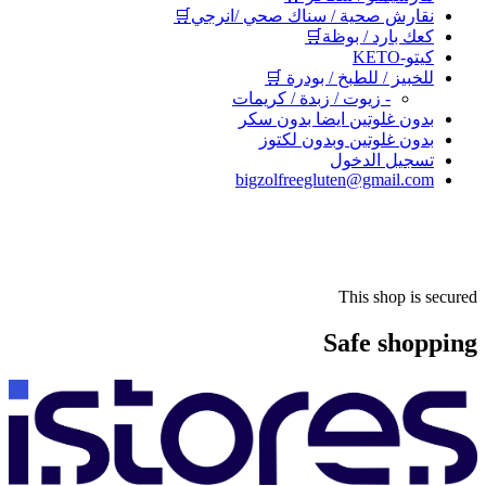
نقارش صحية / سناك صحي /انرجي🛒
كعك بارد / بوظة🛒
كيتو-KETO
للخبيز / للطبخ / بودرة 🛒
- زيوت / زبدة / كريمات
بدون غلوتين ايضا بدون سكر
بدون غلوتين وبدون لكتوز
تسجيل الدخول
bigzolfreegluten@gmail.com
This shop is secured
Safe shopping