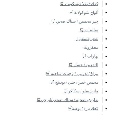
كعك / بفلا / بسكويت 🛒
ألواح شوكولاتة 🛒
خبز محمص / سناك صحي 🛒
صلصات 🛒
شعرية/مفتول
معكرونة
بهارات 🛒
للتدهين / عسل 🛒
مراق/اندومي / وجبات ساخنة 🛒
محسن خبيز / جلي / بودينج 🛒
مارشيملو / سكاكر 🛒
نقارش صحية / سناك صحي /انرجي🛒
كعك بارد / بوظة🛒