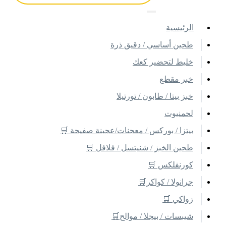
اﻟﺮﺋﻴﺴﻴﺔ
طحين أساسي / دقيق ذرة
خليط لتحضير كعك
خبر مقطع
خبز بيتا / طابون / تورتيلا
لحمنيوت
بيتزا / بوركس / معجنات/عجينة صفيحة 🛒
طحين الخبز / شنيتسل / فلافل 🛒
كورنفلكس 🛒
جرانولا / كواكر🛒
زواكي 🛒
شيبسات / بيجلا / موالح🛒