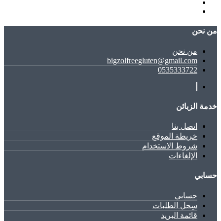
ﻣﻦ ﻧﺤﻦ
ﻣﻦ ﻧﺤﻦ
bigzolfreegluten@gmail.com
0535333722
خدمة الزبائن
اتصل بنا
خريطة الموقع
شروط الاستخدام
الإلغاءات
حسابي
حسابي
سِجل الطلبات
قائمة البريد