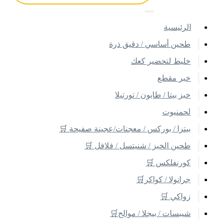
اﻟﺮﺋﻴﺴﻴﺔ
طحين أساسي / دقيق ذرة
خليط لتحضير كعك
خبر مقطع
خبز بيتا / طابون / تورتيلا
لحمنيوت
بيتزا / بوركس / معجنات/عجينة صفيحة 🛒
طحين الخبز / شنيتسل / فلافل 🛒
كورنفلكس 🛒
جرانولا / كواكر🛒
زواكي 🛒
شيبسات / بيجلا / موالح🛒