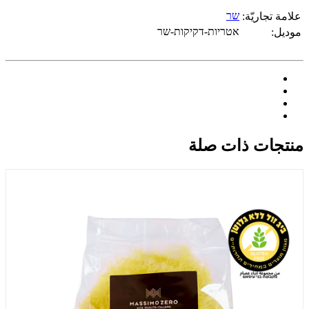
שר
علامة تجاريّة:
אטריות-דקיקות-שר
موديل:
منتجات ذات صلة