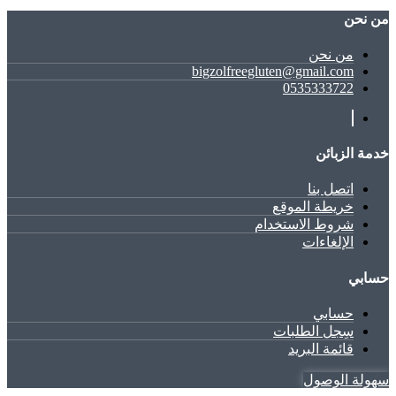
ﻣﻦ ﻧﺤﻦ
ﻣﻦ ﻧﺤﻦ
bigzolfreegluten@gmail.com
0535333722
خدمة الزبائن
اتصل بنا
خريطة الموقع
شروط الاستخدام
الإلغاءات
حسابي
حسابي
سِجل الطلبات
قائمة البريد
سهولة الوصول