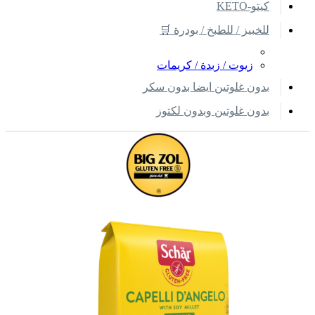
كيتو-KETO
للخبيز / للطبخ / بودرة 🛒
زيوت / زبدة / كريمات
بدون غلوتين ايضا بدون سكر
بدون غلوتين وبدون لكتوز