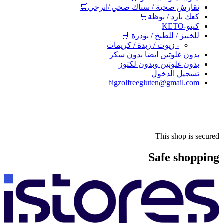
نقارش صحية / سناك صحي /انرجي🛒
كعك بارد / بوظة🛒
كيتو-KETO
للخبيز / للطبخ / بودرة 🛒
- زيوت / زبدة / كريمات
بدون غلوتين ايضا بدون سكر
بدون غلوتين وبدون لكتوز
تسجيل الدخول
bigzolfreegluten@gmail.com
This shop is secured
Safe shopping