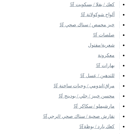
كعك / بفلا / بسكويت 🛒
ألواح شوكولاتة 🛒
خبز محمص / سناك صحي 🛒
صلصات 🛒
شعرية/مفتول
معكرونة
بهارات 🛒
للتدهين / عسل 🛒
مراق/اندومي / وجبات ساخنة 🛒
محسن خبيز / جلي / بودينج 🛒
مارشيملو / سكاكر 🛒
نقارش صحية / سناك صحي /انرجي🛒
كعك بارد / بوظة🛒