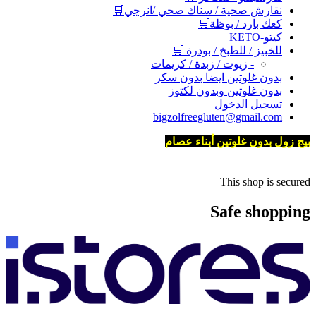
نقارش صحية / سناك صحي /انرجي🛒
كعك بارد / بوظة🛒
كيتو-KETO
للخبيز / للطبخ / بودرة 🛒
- زيوت / زبدة / كريمات
بدون غلوتين ايضا بدون سكر
بدون غلوتين وبدون لكتوز
تسجيل الدخول
bigzolfreegluten@gmail.com
بيج زول بدون غلوتين أبناء عصام
This shop is secured
Safe shopping