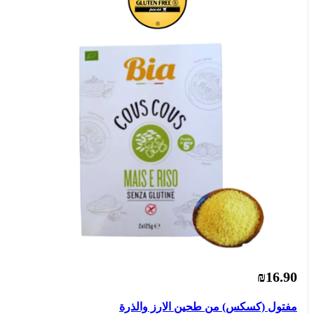
₪16.90
مفتول (كسكس) من طحين الارز والذرة