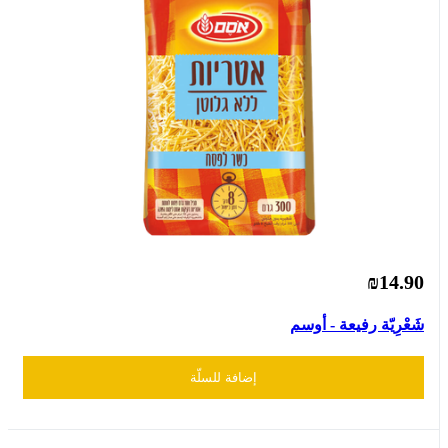
₪14.90
شَعْرِيّة رفيعة - أوسم
إضافة للسلّة