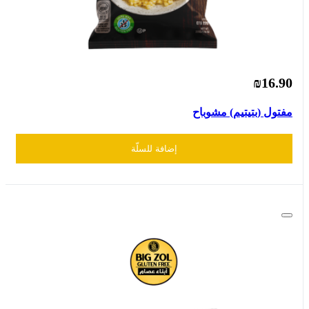
₪16.90
مفتول (بتيتيم) مشوباح
إضافة للسلّة