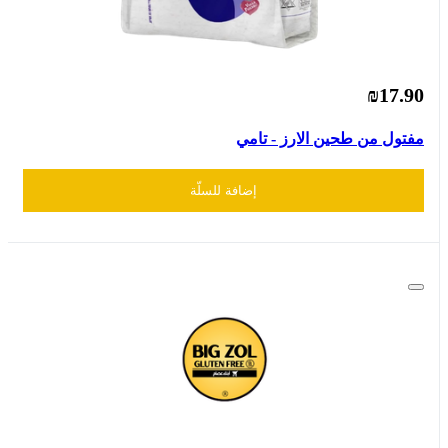
₪17.90
مفتول من طحين الارز - تامي
إضافة للسلّة