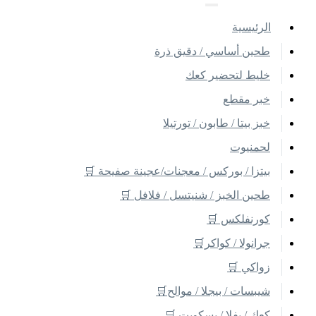
اﻟﺮﺋﻴﺴﻴﺔ
طحين أساسي / دقيق ذرة
خليط لتحضير كعك
خبر مقطع
خبز بيتا / طابون / تورتيلا
لحمنيوت
بيتزا / بوركس / معجنات/عجينة صفيحة 🛒
طحين الخبز / شنيتسل / فلافل 🛒
كورنفلكس 🛒
جرانولا / كواكر🛒
زواكي 🛒
شيبسات / بيجلا / موالح🛒
كعك / بفلا / بسكويت 🛒