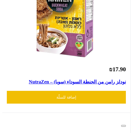
₪17.90
نودلز رامن من الحنطة السوداء (سوبا) – NutraZen
إضافة للسلّة