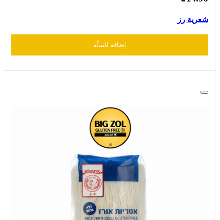
شعرية رز
إضافة للسلّة