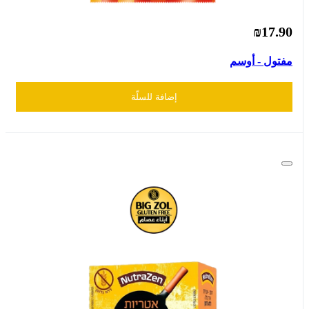
₪17.90
مفتول - أوسم
إضافة للسلّة