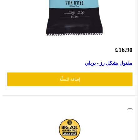
₪16.90
مفتول بشكل رز - بريلي
إضافة للسلّة