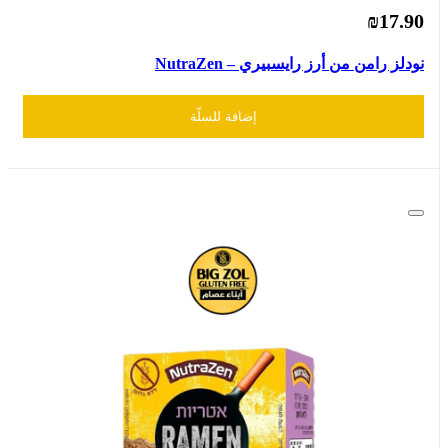
₪17.90
نودلز رامن من أرز رايسبيري – NutraZen
إضافة للسلّة