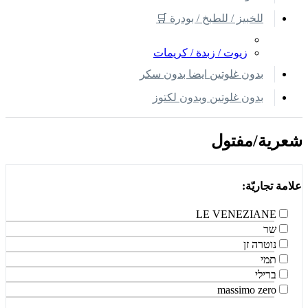
للخبيز / للطبخ / بودرة 🛒
زيوت / زبدة / كريمات
بدون غلوتين ايضا بدون سكر
بدون غلوتين وبدون لكتوز
شعرية/مفتول
علامة تجاريّة:
LE VENEZIANE
שר
נוטרה זן
תמי
ברילי
massimo zero