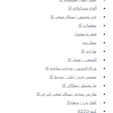
ألواح شوكولاتة 🛒
خبز محمص / سناك صحي 🛒
صلصات 🛒
شعرية/مفتول
معكرونة
بهارات 🛒
للتدهين / عسل 🛒
مراق/اندومي / وجبات ساخنة 🛒
محسن خبيز / جلي / بودينج 🛒
مارشيملو / سكاكر 🛒
نقارش صحية / سناك صحي /انرجي🛒
كعك بارد / بوظة🛒
كيتو-KETO