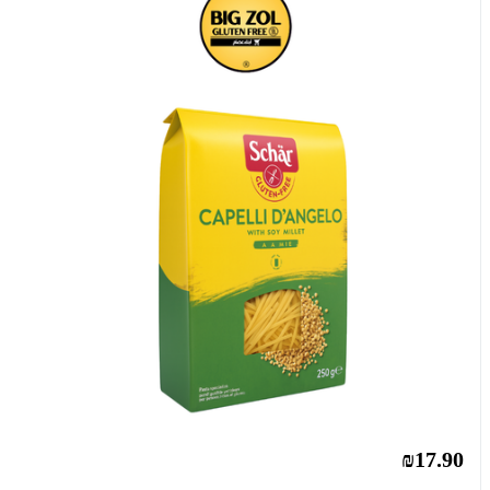
₪17.90