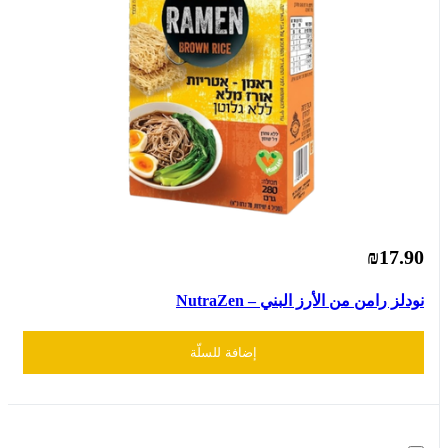
₪17.90
نودلز رامن من الأرز البني – NutraZen
إضافة للسلّة