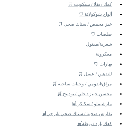
كعك / بفلا / بسكويت 🛒
ألواح شوكولاتة 🛒
خبز محمص / سناك صحي 🛒
صلصات 🛒
شعرية/مفتول
معكرونة
بهارات 🛒
للتدهين / عسل 🛒
مراق/اندومي / وجبات ساخنة 🛒
محسن خبيز / جلي / بودينج 🛒
مارشيملو / سكاكر 🛒
نقارش صحية / سناك صحي /انرجي🛒
كعك بارد / بوظة🛒