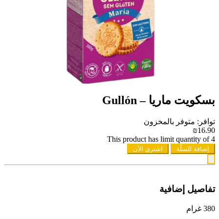
بسكويت ماريا – Gullón
توافر: متوفر بالمخزون
₪16.90
This product has limit quantity of 4
إضافة للسلّة
اشتري الآن
تفاصيل إضافية
380 غرام