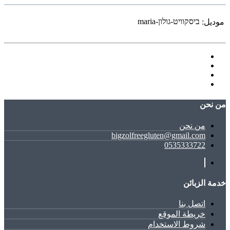
ביסקוויט-גולון-maria
موديل:
ﻣﻦ ﻧﺤﻦ
ﻣﻦ ﻧﺤﻦ
bigzolfreegluten@gmail.com
0535333722
خدمة الزبائن
اتصل بنا
خريطة الموقع
شروط الاستخدام