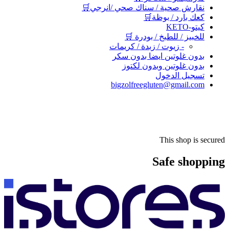
نقارش صحية / سناك صحي /انرجي🛒
كعك بارد / بوظة🛒
كيتو-KETO
للخبيز / للطبخ / بودرة 🛒
- زيوت / زبدة / كريمات
بدون غلوتين ايضا بدون سكر
بدون غلوتين وبدون لكتوز
تسجيل الدخول
bigzolfreegluten@gmail.com
This shop is secured
Safe shopping