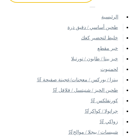
اﻟﺮﺋﻴﺴﻴﺔ
طحين أساسي / دقيق ذرة
خليط لتحضير كعك
خبر مقطع
خبز بيتا / طابون / تورتيلا
لحمنيوت
بيتزا / بوركس / معجنات/عجينة صفيحة 🛒
طحين الخبز / شنيتسل / فلافل 🛒
كورنفلكس 🛒
جرانولا / كواكر🛒
زواكي 🛒
شيبسات / بيجلا / موالح🛒