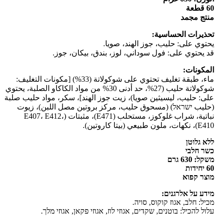
60 قطعة
منتج مجمد
تحذيرات الحساسية:
يحتوي على: حليب، جوز الهند، صويا.
قد يحتوي على: فول سوداني، لوز، بندق، بيكان، جوز.
المكونات:
ماء، طبقة تغليف تحتوي على شوكولاتة (33%) [مكونات التغليف:
شوكولاتة حليب (27%، حد أدنى 30% من مواد الكاكاو الصلبة، يحتوي
على: حليب، ليسيثين صويا)، زيت جوز الهند]، سكر، مواد حليب صلبة
(حليب ישראל) (مسحوق حليب، مركز بروتين مصل اللبن)، زيوت
نباتية، شراب غلوكوز، مستحلب (E471)، مثبتات (E407، E412،
E410)، نكهات، ملون طبيعي (بيتا كاروتين).
ללא גלוטן
כשר חלבי
משקל: 630 גרם
60 יחידות
מוצר קפוא
מידע על אלרגנים:
מכיל: חלב, אגוז קוקוס, סויה.
עלול להכיל: בוטנים, שקדים, אגוזי לוז, אגוזי פקאן, אגוזי מלך.