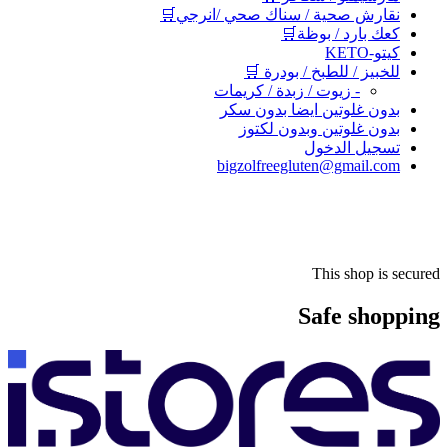
نقارش صحية / سناك صحي /انرجي🛒
كعك بارد / بوظة🛒
كيتو-KETO
للخبيز / للطبخ / بودرة 🛒
- زيوت / زبدة / كريمات
بدون غلوتين ايضا بدون سكر
بدون غلوتين وبدون لكتوز
تسجيل الدخول
bigzolfreegluten@gmail.com
This shop is secured
Safe shopping