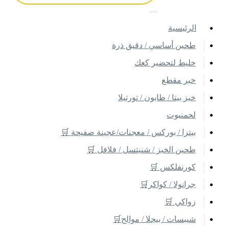
اﻟﺮﺋﻴﺴﻴﺔ
طحين أساسي / دقيق ذرة
خليط لتحضير كعك
خبر مقطع
خبز بيتا / طابون / تورتيلا
لحمنيوت
بيتزا / بوركس / معجنات/عجينة صفيحة 🛒
طحين الخبز / شنيتسل / فلافل 🛒
كورنفلكس 🛒
جرانولا / كواكر🛒
زواكي 🛒
شيبسات / بيجلا / موالح🛒