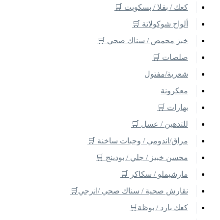
كعك / بفلا / بسكويت 🛒
ألواح شوكولاتة 🛒
خبز محمص / سناك صحي 🛒
صلصات 🛒
شعرية/مفتول
معكرونة
بهارات 🛒
للتدهين / عسل 🛒
مراق/اندومي / وجبات ساخنة 🛒
محسن خبيز / جلي / بودينج 🛒
مارشيملو / سكاكر 🛒
نقارش صحية / سناك صحي /انرجي🛒
كعك بارد / بوظة🛒