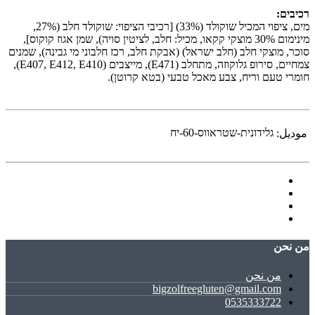
רכיבים:
מים, ציפוי המכיל שוקולד (33%) [רכיבי הציפוי: שוקולד חלב (27%,
מינימום 30% מוצקי קקאו, מכיל: חלב, לציטין סויה), שמן אגוז קוקוס],
סוכר, מוצקי חלב (חלב ישראל) (אבקת חלב, רכז חלבוני מי גבינה), שמנים
צמחיים, סירופ גלוקוזה, מתחלב (E471), מייצבים (E407, E412, E410),
חומרי טעם וריח, צבע מאכל טבעי (בטא קרוטן).
גלידונית-שטראווס-60-יח
موديل:
ﻣﻦ ﻧﺤﻦ
ﻣﻦ ﻧﺤﻦ
bigzolfreegluten@gmail.com
0535333722