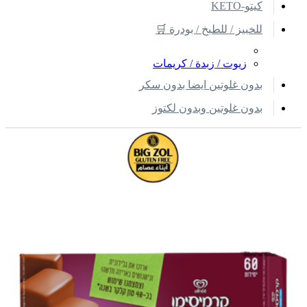
كيتو-KETO
للخبيز / للطبخ / بودرة 🛒
زيوت / زبدة / كريمات
بدون غلوتين ايضا بدون سكر
بدون غلوتين وبدون لكتوز