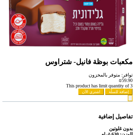
مكعبات بوظة فانيل- شتراوس
توافر: متوفر بالمخزون
₪59.90
This product has limit quantity of 3
إضافة للسلّة
اشتري الآن
تفاصيل إضافية
بدون غلوتين
الوزن: 630 غرام