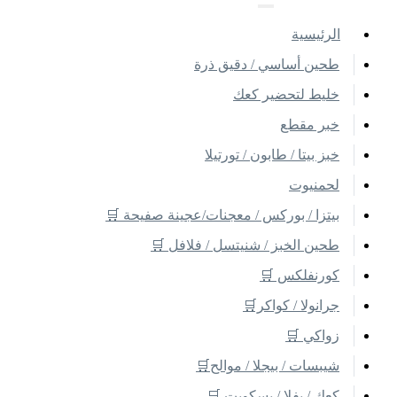
اﻟﺮﺋﻴﺴﻴﺔ
طحين أساسي / دقيق ذرة
خليط لتحضير كعك
خبر مقطع
خبز بيتا / طابون / تورتيلا
لحمنيوت
بيتزا / بوركس / معجنات/عجينة صفيحة 🛒
طحين الخبز / شنيتسل / فلافل 🛒
كورنفلكس 🛒
جرانولا / كواكر🛒
زواكي 🛒
شيبسات / بيجلا / موالح🛒
كعك / بفلا / بسكويت 🛒