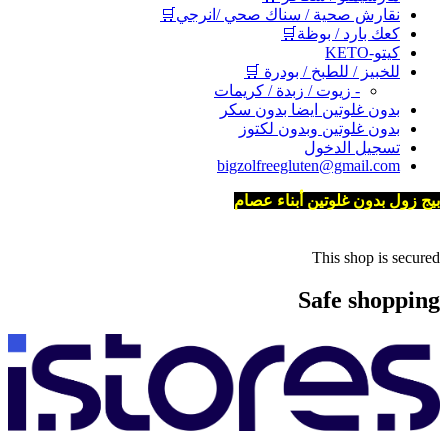
نقارش صحية / سناك صحي /انرجي🛒
كعك بارد / بوظة🛒
كيتو-KETO
للخبيز / للطبخ / بودرة 🛒
- زيوت / زبدة / كريمات
بدون غلوتين ايضا بدون سكر
بدون غلوتين وبدون لكتوز
تسجيل الدخول
bigzolfreegluten@gmail.com
بيج زول بدون غلوتين أبناء عصام
This shop is secured
Safe shopping