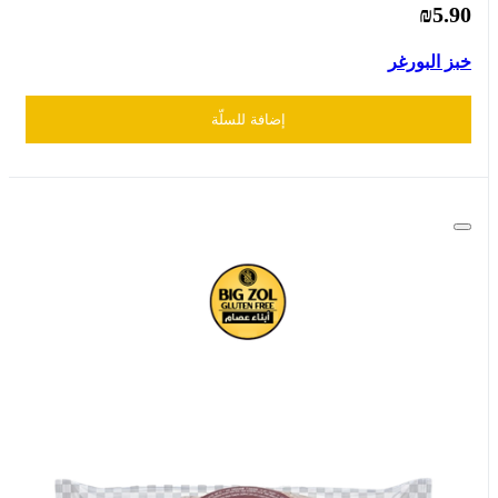
₪5.90
خبز البورغر
إضافة للسلّة