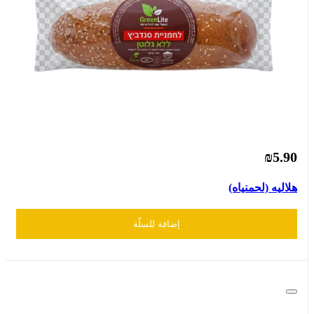
₪5.90
هلاليه (لحمنياه)
إضافة للسلّة