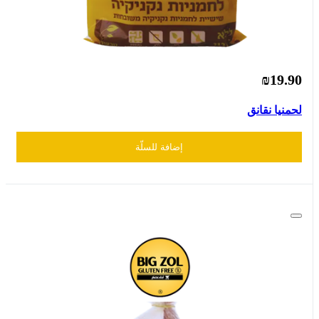
₪19.90
لحمنيا نقانق
إضافة للسلّة