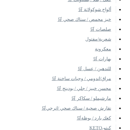
ألواح شوكولاتة 🛒
خبز محمص / سناك صحي 🛒
صلصات 🛒
شعرية/مفتول
معكرونة
بهارات 🛒
للتدهين / عسل 🛒
مراق/اندومي / وجبات ساخنة 🛒
محسن خبيز / جلي / بودينج 🛒
مارشيملو / سكاكر 🛒
نقارش صحية / سناك صحي /انرجي🛒
كعك بارد / بوظة🛒
كيتو-KETO