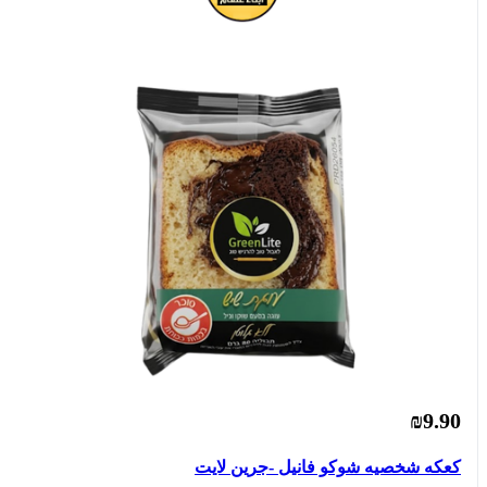
₪9.90
كعكه شخصيه شوكو فانيل -جرين لايت