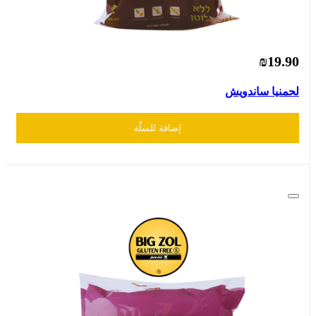
₪19.90
لحمنيا ساندويش
إضافة للسلّة