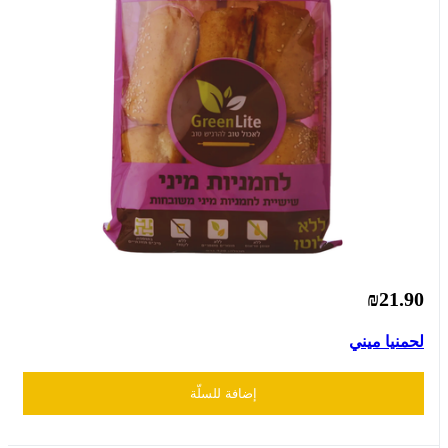
₪21.90
لحمنيا ميني
إضافة للسلّة