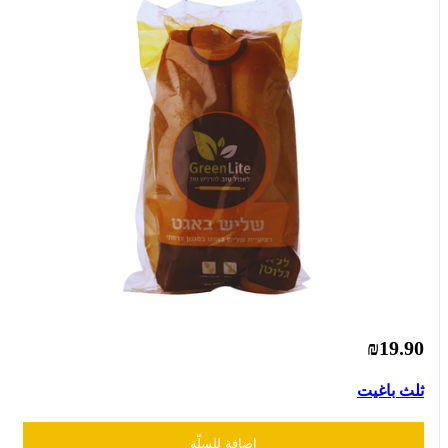
₪19.90
ثلث باغيت
إضافة للسلّة