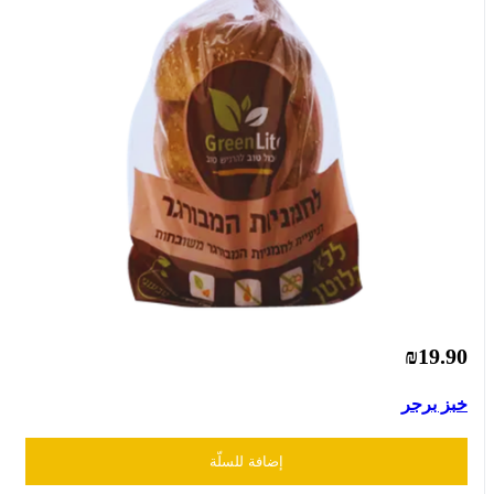
₪19.90
خبز برجر
إضافة للسلّة