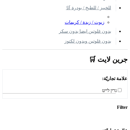
للخبيز / للطبخ / بودرة 🛒
زيوت / زبدة / كريمات
بدون غلوتين ايضا بدون سكر
بدون غلوتين وبدون لكتوز
جرين لايت 🛒
علامة تجاريّة:
גרין לייט
Filter