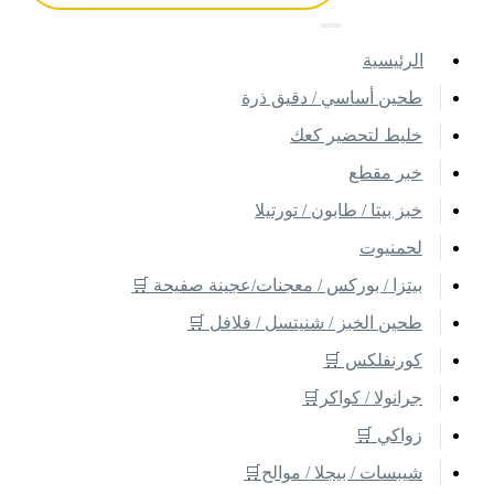
اﻟﺮﺋﻴﺴﻴﺔ
طحين أساسي / دقيق ذرة
خليط لتحضير كعك
خبر مقطع
خبز بيتا / طابون / تورتيلا
لحمنيوت
بيتزا / بوركس / معجنات/عجينة صفيحة 🛒
طحين الخبز / شنيتسل / فلافل 🛒
كورنفلكس 🛒
جرانولا / كواكر🛒
زواكي 🛒
شيبسات / بيجلا / موالح🛒