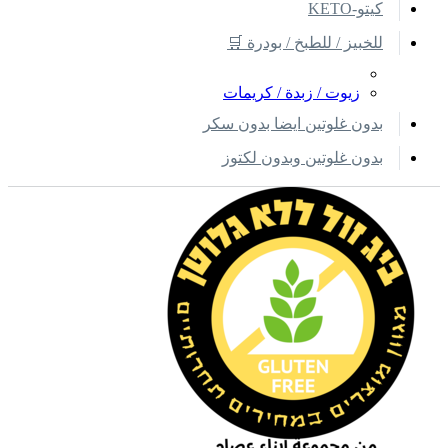
كيتو-KETO
للخبيز / للطبخ / بودرة 🛒
زيوت / زبدة / كريمات
بدون غلوتين ايضا بدون سكر
بدون غلوتين وبدون لكتوز