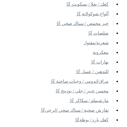
كعك / بفلا / بسكويت 🛒
ألواح شوكولاتة 🛒
خبز محمص / سناك صحي 🛒
صلصات 🛒
شعرية/مفتول
معكرونة
بهارات 🛒
للتدهين / عسل 🛒
مراق/اندومي / وجبات ساخنة 🛒
محسن خبيز / جلي / بودينج 🛒
مارشيملو / سكاكر 🛒
نقارش صحية / سناك صحي /انرجي🛒
كعك بارد / بوظة🛒