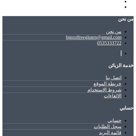
ﻣﻦ ﻧﺤﻦ
ﻣﻦ ﻧﺤﻦ
bigzolfreegluten@gmail.com
0535333722
خدمة الزبائن
اتصل بنا
خريطة الموقع
شروط الاستخدام
الإلغاءات
حسابي
حسابي
سِجل الطلبات
قائمة البريد