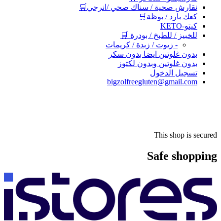
نقارش صحية / سناك صحي /انرجي🛒
كعك بارد / بوظة🛒
كيتو-KETO
للخبيز / للطبخ / بودرة 🛒
- زيوت / زبدة / كريمات
بدون غلوتين ايضا بدون سكر
بدون غلوتين وبدون لكتوز
تسجيل الدخول
bigzolfreegluten@gmail.com
This shop is secured
Safe shopping