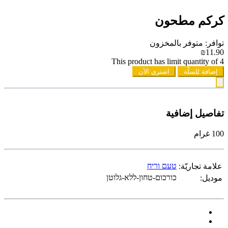
كركم مطحون
توافر: متوفر بالمخزون
₪11.90
This product has limit quantity of 4
إضافة للسلّة
اشتري الآن
تفاصيل إضافية
100 غرام
טעם וריח
علامة تجاريّة:
כורכום-טחון-ללא-גלוטן
موديل: