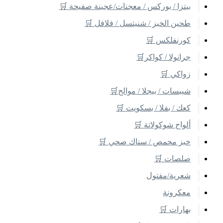
بيتزا / بوركس / معجنات/عجينة صفيحة 🛒
طحين الخبز / شنيتسل / فلافل 🛒
كورنفلكس 🛒
جرانولا / كواكر🛒
زواكي 🛒
شيبسات / بيجلا / موالح🛒
كعك / بفلا / بسكويت 🛒
ألواح شوكولاتة 🛒
خبز محمص / سناك صحي 🛒
صلصات 🛒
شعرية/مفتول
معكرونة
بهارات 🛒