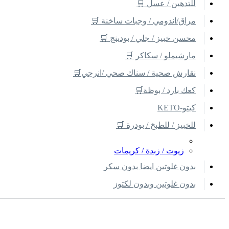
للتدهين / عسل 🛒
مراق/اندومي / وجبات ساخنة 🛒
محسن خبيز / جلي / بودينج 🛒
مارشيملو / سكاكر 🛒
نقارش صحية / سناك صحي /انرجي🛒
كعك بارد / بوظة🛒
كيتو-KETO
للخبيز / للطبخ / بودرة 🛒
زيوت / زبدة / كريمات
بدون غلوتين ايضا بدون سكر
بدون غلوتين وبدون لكتوز