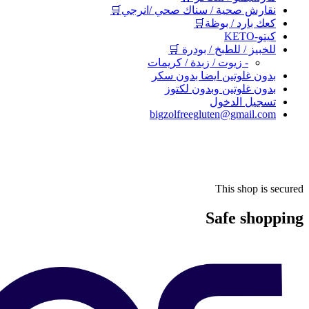
نقارش صحية / سناك صحي /انرجي🛒
كعك بارد / بوظة🛒
كيتو-KETO
للخبيز / للطبخ / بودرة 🛒
- زيوت / زبدة / كريمات
بدون غلوتين ايضا بدون سكر
بدون غلوتين وبدون لكتوز
تسجيل الدخول
bigzolfreegluten@gmail.com
This shop is secured
Safe shopping