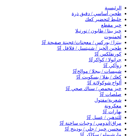
اﻟﺮﺋﻴﺴﻴﺔ
طحين أساسي / دقيق ذرة
خليط لتحضير كعك
خبر مقطع
خبز بيتا / طابون / تورتيلا
لحمنيوت
بيتزا / بوركس / معجنات/عجينة صفيحة 🛒
طحين الخبز / شنيتسل / فلافل 🛒
كورنفلكس 🛒
جرانولا / كواكر🛒
زواكي 🛒
شيبسات / بيجلا / موالح🛒
كعك / بفلا / بسكويت 🛒
ألواح شوكولاتة 🛒
خبز محمص / سناك صحي 🛒
صلصات 🛒
شعرية/مفتول
معكرونة
بهارات 🛒
للتدهين / عسل 🛒
مراق/اندومي / وجبات ساخنة 🛒
محسن خبيز / جلي / بودينج 🛒
مارشيملو / سكاكر 🛒