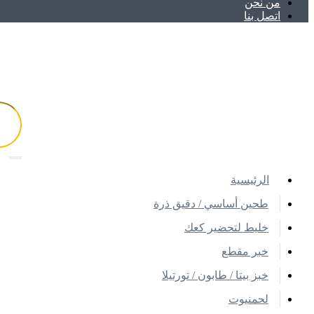
ﻣﻦ ﻧﺤﻦ
اتصل بنا
اﻟﺮﺋﻴﺴﻴﺔ
طحين أساسي / دقيق ذرة
خليط لتحضير كعك
خبر مقطع
خبز بيتا / طابون / تورتيلا
لحمنيوت