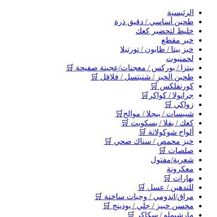
اﻟﺮﺋﻴﺴﻴﺔ
طحين أساسي / دقيق ذرة
خليط لتحضير كعك
خبر مقطع
خبز بيتا / طابون / تورتيلا
لحمنيوت
بيتزا / بوركس / معجنات/عجينة صفيحة 🛒
طحين الخبز / شنيتسل / فلافل 🛒
كورنفلكس 🛒
جرانولا / كواكر🛒
زواكي 🛒
شيبسات / بيجلا / موالح🛒
كعك / بفلا / بسكويت 🛒
ألواح شوكولاتة 🛒
خبز محمص / سناك صحي 🛒
صلصات 🛒
شعرية/مفتول
معكرونة
بهارات 🛒
للتدهين / عسل 🛒
مراق/اندومي / وجبات ساخنة 🛒
محسن خبيز / جلي / بودينج 🛒
مارشيملو / سكاكر 🛒