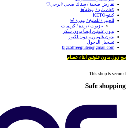
نقارش صحية / سناك صحي /انرجي🛒
كعك بارد / بوظة🛒
كيتو-KETO
للخبيز / للطبخ / بودرة 🛒
- زيوت / زبدة / كريمات
بدون غلوتين ايضا بدون سكر
بدون غلوتين وبدون لكتوز
تسجيل الدخول
bigzolfreegluten@gmail.com
بيج زول بدون غلوتين أبناء عصام
This shop is secured
Safe shopping