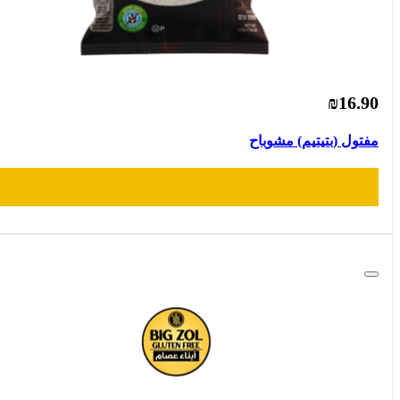
₪16.90
مفتول (بتيتيم) مشوباح