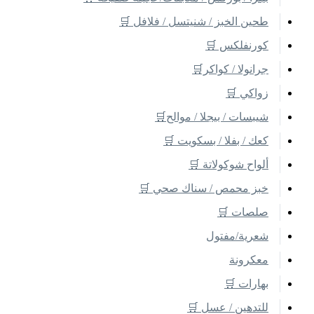
طحين الخبز / شنيتسل / فلافل 🛒
كورنفلكس 🛒
جرانولا / كواكر🛒
زواكي 🛒
شيبسات / بيجلا / موالح🛒
كعك / بفلا / بسكويت 🛒
ألواح شوكولاتة 🛒
خبز محمص / سناك صحي 🛒
صلصات 🛒
شعرية/مفتول
معكرونة
بهارات 🛒
للتدهين / عسل 🛒