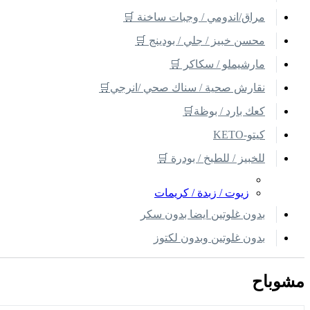
مراق/اندومي / وجبات ساخنة 🛒
محسن خبيز / جلي / بودينج 🛒
مارشيملو / سكاكر 🛒
نقارش صحية / سناك صحي /انرجي🛒
كعك بارد / بوظة🛒
كيتو-KETO
للخبيز / للطبخ / بودرة 🛒
زيوت / زبدة / كريمات
بدون غلوتين ايضا بدون سكر
بدون غلوتين وبدون لكتوز
مشوباح