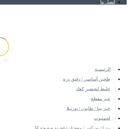
اتصل بنا
اﻟﺮﺋﻴﺴﻴﺔ
طحين أساسي / دقيق ذرة
خليط لتحضير كعك
خبر مقطع
خبز بيتا / طابون / تورتيلا
لحمنيوت
بيتزا / بوركس / معجنات/عجينة صفيحة 🛒