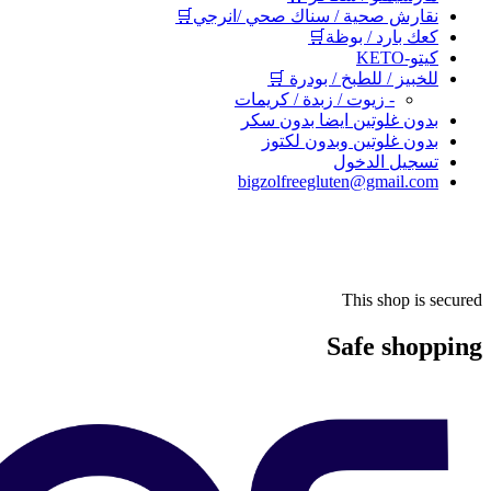
نقارش صحية / سناك صحي /انرجي🛒
كعك بارد / بوظة🛒
كيتو-KETO
للخبيز / للطبخ / بودرة 🛒
- زيوت / زبدة / كريمات
بدون غلوتين ايضا بدون سكر
بدون غلوتين وبدون لكتوز
تسجيل الدخول
bigzolfreegluten@gmail.com
This shop is secured
Safe shopping