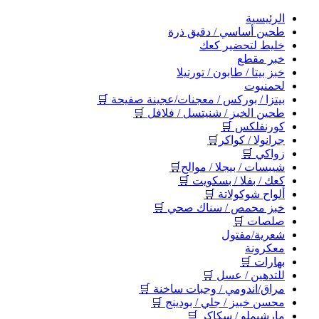
اﻟﺮﺋﻴﺴﻴﺔ
طحين أساسي / دقيق ذرة
خليط لتحضير كعك
خبر مقطع
خبز بيتا / طابون / تورتيلا
لحمنيوت
بيتزا / بوركس / معجنات/عجينة صفيحة 🛒
طحين الخبز / شنيتسل / فلافل 🛒
كورنفلكس 🛒
جرانولا / كواكر🛒
زواكي 🛒
شيبسات / بيجلا / موالح🛒
كعك / بفلا / بسكويت 🛒
ألواح شوكولاتة 🛒
خبز محمص / سناك صحي 🛒
صلصات 🛒
شعرية/مفتول
معكرونة
بهارات 🛒
للتدهين / عسل 🛒
مراق/اندومي / وجبات ساخنة 🛒
محسن خبيز / جلي / بودينج 🛒
مارشيملو / سكاكر 🛒