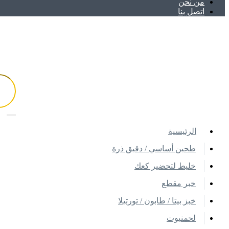
ﻣﻦ ﻧﺤﻦ
اتصل بنا
اﻟﺮﺋﻴﺴﻴﺔ
طحين أساسي / دقيق ذرة
خليط لتحضير كعك
خبر مقطع
خبز بيتا / طابون / تورتيلا
لحمنيوت