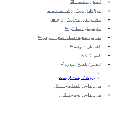
للتدهين / عسل 🛒
مراق/اندومي / وجبات ساخنة 🛒
محسن خبيز / جلي / بودينج 🛒
مارشيملو / سكاكر 🛒
نقارش صحية / سناك صحي /انرجي🛒
كعك بارد / بوظة🛒
كيتو-KETO
للخبيز / للطبخ / بودرة 🛒
زيوت / زبدة / كريمات
بدون غلوتين ايضا بدون سكر
بدون غلوتين وبدون لكتوز