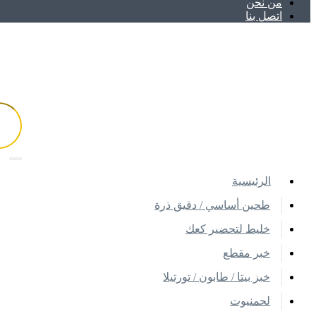
ﻣﻦ ﻧﺤﻦ
اتصل بنا
اﻟﺮﺋﻴﺴﻴﺔ
طحين أساسي / دقيق ذرة
خليط لتحضير كعك
خبر مقطع
خبز بيتا / طابون / تورتيلا
لحمنيوت