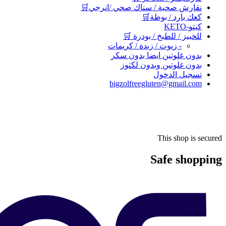
نقارش صحية / سناك صحي /انرجي🛒
كعك بارد / بوظة🛒
كيتو-KETO
للخبيز / للطبخ / بودرة 🛒
- زيوت / زبدة / كريمات
بدون غلوتين ايضا بدون سكر
بدون غلوتين وبدون لكتوز
تسجيل الدخول
bigzolfreegluten@gmail.com
This shop is secured
Safe shopping