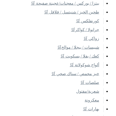
بيتزا / بوركس / معجنات/عجينة صفيحة 🛒
طحين الخبز / شنيتسل / فلافل 🛒
كورنفلكس 🛒
جرانولا / كواكر🛒
زواكي 🛒
شيبسات / بيجلا / موالح🛒
كعك / بفلا / بسكويت 🛒
ألواح شوكولاتة 🛒
خبز محمص / سناك صحي 🛒
صلصات 🛒
شعرية/مفتول
معكرونة
بهارات 🛒