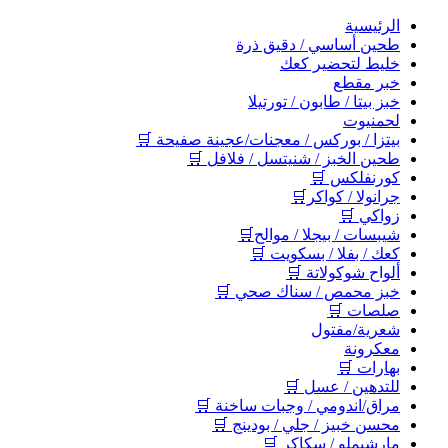
اﻟﺮﺋﻴﺴﻴﺔ
طحين أساسي / دقيق ذرة
خليط لتحضير كعك
خبر مقطع
خبز بيتا / طابون / تورتيلا
لحمنيوت
بيتزا / بوركس / معجنات/عجينة صفيحة 🛒
طحين الخبز / شنيتسل / فلافل 🛒
كورنفلكس 🛒
جرانولا / كواكر🛒
زواكي 🛒
شيبسات / بيجلا / موالح🛒
كعك / بفلا / بسكويت 🛒
ألواح شوكولاتة 🛒
خبز محمص / سناك صحي 🛒
صلصات 🛒
شعرية/مفتول
معكرونة
بهارات 🛒
للتدهين / عسل 🛒
مراق/اندومي / وجبات ساخنة 🛒
محسن خبيز / جلي / بودينج 🛒
مارشيملو / سكاكر 🛒