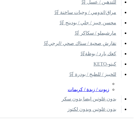
للتدهين / عسل 🛒
مراق/اندومي / وجبات ساخنة 🛒
محسن خبيز / جلي / بودينج 🛒
مارشيملو / سكاكر 🛒
نقارش صحية / سناك صحي /انرجي🛒
كعك بارد / بوظة🛒
كيتو-KETO
للخبيز / للطبخ / بودرة 🛒
زيوت / زبدة / كريمات
بدون غلوتين ايضا بدون سكر
بدون غلوتين وبدون لكتوز