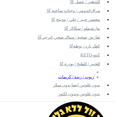
للتدهين / عسل 🛒
مراق/اندومي / وجبات ساخنة 🛒
محسن خبيز / جلي / بودينج 🛒
مارشيملو / سكاكر 🛒
نقارش صحية / سناك صحي /انرجي🛒
كعك بارد / بوظة🛒
كيتو-KETO
للخبيز / للطبخ / بودرة 🛒
زيوت / زبدة / كريمات
بدون غلوتين ايضا بدون سكر
بدون غلوتين وبدون لكتوز