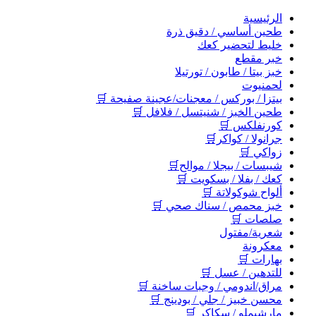
اﻟﺮﺋﻴﺴﻴﺔ
طحين أساسي / دقيق ذرة
خليط لتحضير كعك
خبر مقطع
خبز بيتا / طابون / تورتيلا
لحمنيوت
بيتزا / بوركس / معجنات/عجينة صفيحة 🛒
طحين الخبز / شنيتسل / فلافل 🛒
كورنفلكس 🛒
جرانولا / كواكر🛒
زواكي 🛒
شيبسات / بيجلا / موالح🛒
كعك / بفلا / بسكويت 🛒
ألواح شوكولاتة 🛒
خبز محمص / سناك صحي 🛒
صلصات 🛒
شعرية/مفتول
معكرونة
بهارات 🛒
للتدهين / عسل 🛒
مراق/اندومي / وجبات ساخنة 🛒
محسن خبيز / جلي / بودينج 🛒
مارشيملو / سكاكر 🛒