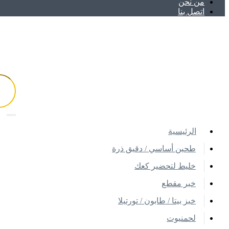
ﻣﻦ ﻧﺤﻦ
اتصل بنا
اﻟﺮﺋﻴﺴﻴﺔ
طحين أساسي / دقيق ذرة
خليط لتحضير كعك
خبر مقطع
خبز بيتا / طابون / تورتيلا
لحمنيوت