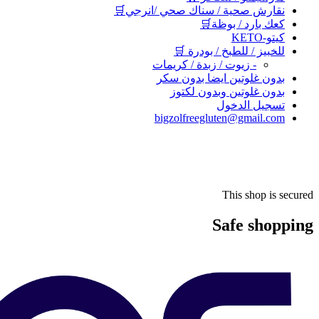
نقارش صحية / سناك صحي /انرجي🛒
كعك بارد / بوظة🛒
كيتو-KETO
للخبيز / للطبخ / بودرة 🛒
- زيوت / زبدة / كريمات
بدون غلوتين ايضا بدون سكر
بدون غلوتين وبدون لكتوز
تسجيل الدخول
bigzolfreegluten@gmail.com
This shop is secured
Safe shopping