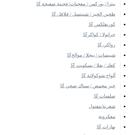
بيتزا / بوركس / معجنات/عجينة صفيحة 🛒
طحين الخبز / شنيتسل / فلافل 🛒
كورنفلكس 🛒
جرانولا / كواكر🛒
زواكي 🛒
شيبسات / بيجلا / موالح🛒
كعك / بفلا / بسكويت 🛒
ألواح شوكولاتة 🛒
خبز محمص / سناك صحي 🛒
صلصات 🛒
شعرية/مفتول
معكرونة
بهارات 🛒