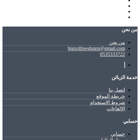
ﻣﻦ ﻧﺤﻦ
ﻣﻦ ﻧﺤﻦ
bigzolfreegluten@gmail.com
0535333722
خدمة الزبائن
اتصل بنا
خريطة الموقع
شروط الاستخدام
الإلغاءات
حسابي
حسابي