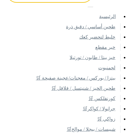
اﻟﺮﺋﻴﺴﻴﺔ
طحين أساسي / دقيق ذرة
خليط لتحضير كعك
خبر مقطع
خبز بيتا / طابون / تورتيلا
لحمنيوت
بيتزا / بوركس / معجنات/عجينة صفيحة 🛒
طحين الخبز / شنيتسل / فلافل 🛒
كورنفلكس 🛒
جرانولا / كواكر🛒
زواكي 🛒
شيبسات / بيجلا / موالح🛒