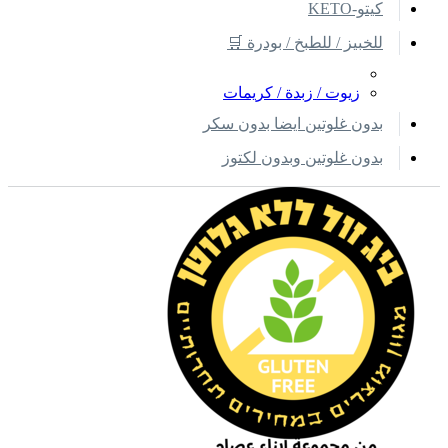
كيتو-KETO
للخبيز / للطبخ / بودرة 🛒
زيوت / زبدة / كريمات
بدون غلوتين ايضا بدون سكر
بدون غلوتين وبدون لكتوز