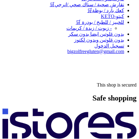
نقارش صحية / سناك صحي /انرجي🛒
كعك بارد / بوظة🛒
كيتو-KETO
للخبيز / للطبخ / بودرة 🛒
- زيوت / زبدة / كريمات
بدون غلوتين ايضا بدون سكر
بدون غلوتين وبدون لكتوز
تسجيل الدخول
bigzolfreegluten@gmail.com
This shop is secured
Safe shopping