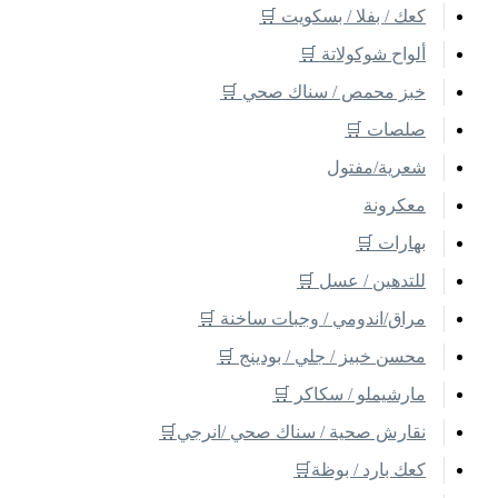
كعك / بفلا / بسكويت 🛒
ألواح شوكولاتة 🛒
خبز محمص / سناك صحي 🛒
صلصات 🛒
شعرية/مفتول
معكرونة
بهارات 🛒
للتدهين / عسل 🛒
مراق/اندومي / وجبات ساخنة 🛒
محسن خبيز / جلي / بودينج 🛒
مارشيملو / سكاكر 🛒
نقارش صحية / سناك صحي /انرجي🛒
كعك بارد / بوظة🛒