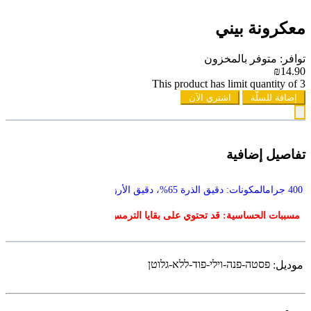
معكرونة بيني
توافر: متوفر بالمخزون
₪14.90
This product has limit quantity of 3
إضافة للسلّة
اشتري الآن
تفاصيل إضافية
400 جرامالمكونات: دقيق الذرة 65%، دقيق الأرز 34.5%، مستحلب E471

 مسببات الحساسية: قد تحتوي على بقايا الترمس والحليب والبيض
פסטה-פנה-וילי-פוד-ללא-גלוטן
موديل: