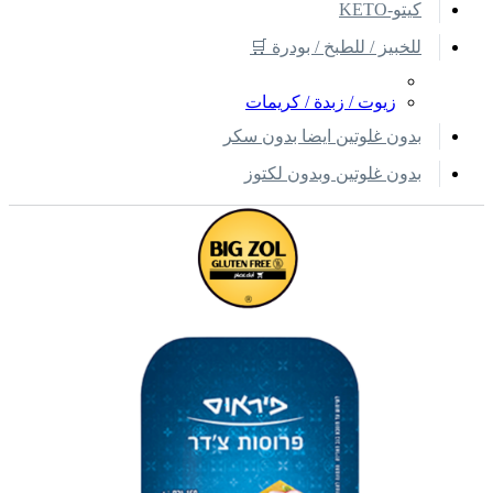
كيتو-KETO
للخبيز / للطبخ / بودرة 🛒
زيوت / زبدة / كريمات
بدون غلوتين ايضا بدون سكر
بدون غلوتين وبدون لكتوز