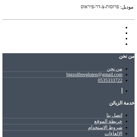
פרוסות-צ-דר-פיראוס
موديل:
ﻣﻦ ﻧﺤﻦ
ﻣﻦ ﻧﺤﻦ
bigzolfreegluten@gmail.com
0535333722
خدمة الزبائن
اتصل بنا
خريطة الموقع
شروط الاستخدام
الإلغاءات