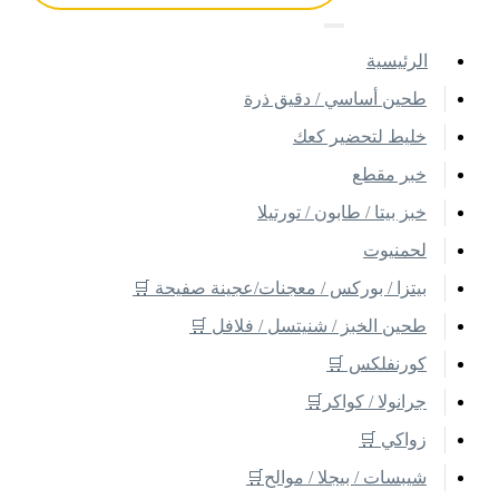
اﻟﺮﺋﻴﺴﻴﺔ
طحين أساسي / دقيق ذرة
خليط لتحضير كعك
خبر مقطع
خبز بيتا / طابون / تورتيلا
لحمنيوت
بيتزا / بوركس / معجنات/عجينة صفيحة 🛒
طحين الخبز / شنيتسل / فلافل 🛒
كورنفلكس 🛒
جرانولا / كواكر🛒
زواكي 🛒
شيبسات / بيجلا / موالح🛒