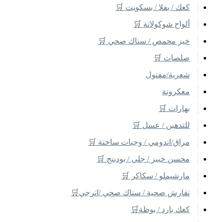
كعك / بفلا / بسكويت 🛒
ألواح شوكولاتة 🛒
خبز محمص / سناك صحي 🛒
صلصات 🛒
شعرية/مفتول
معكرونة
بهارات 🛒
للتدهين / عسل 🛒
مراق/اندومي / وجبات ساخنة 🛒
محسن خبيز / جلي / بودينج 🛒
مارشيملو / سكاكر 🛒
نقارش صحية / سناك صحي /انرجي🛒
كعك بارد / بوظة🛒