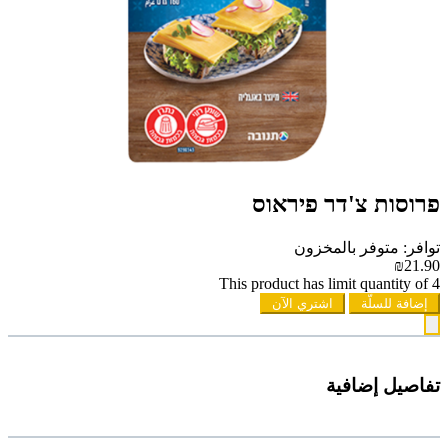
פרוסות צ'דר פיראוס
توافر: متوفر بالمخزون
₪21.90
This product has limit quantity of 4
إضافة للسلّة
اشتري الآن
تفاصيل إضافية