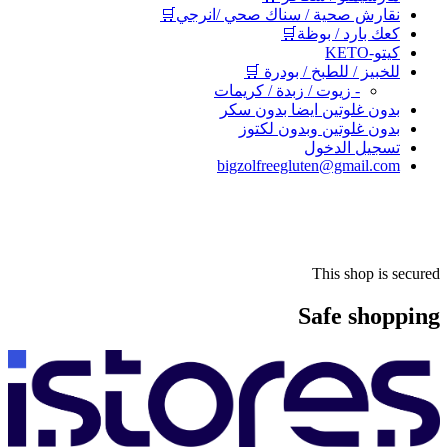
نقارش صحية / سناك صحي /انرجي🛒
كعك بارد / بوظة🛒
كيتو-KETO
للخبيز / للطبخ / بودرة 🛒
- زيوت / زبدة / كريمات
بدون غلوتين ايضا بدون سكر
بدون غلوتين وبدون لكتوز
تسجيل الدخول
bigzolfreegluten@gmail.com
This shop is secured
Safe shopping