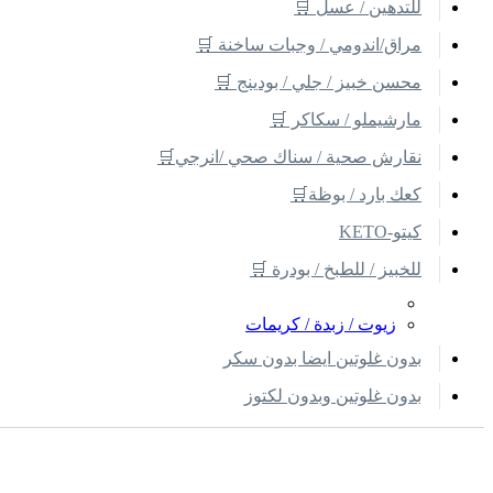
للتدهين / عسل 🛒
مراق/اندومي / وجبات ساخنة 🛒
محسن خبيز / جلي / بودينج 🛒
مارشيملو / سكاكر 🛒
نقارش صحية / سناك صحي /انرجي🛒
كعك بارد / بوظة🛒
كيتو-KETO
للخبيز / للطبخ / بودرة 🛒
زيوت / زبدة / كريمات
بدون غلوتين ايضا بدون سكر
بدون غلوتين وبدون لكتوز