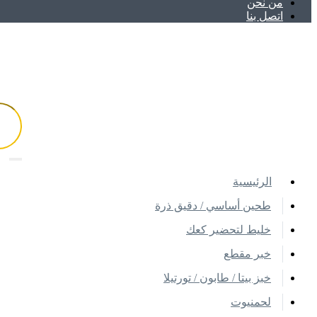
ﻣﻦ ﻧﺤﻦ
اتصل بنا
اﻟﺮﺋﻴﺴﻴﺔ
طحين أساسي / دقيق ذرة
خليط لتحضير كعك
خبر مقطع
خبز بيتا / طابون / تورتيلا
لحمنيوت