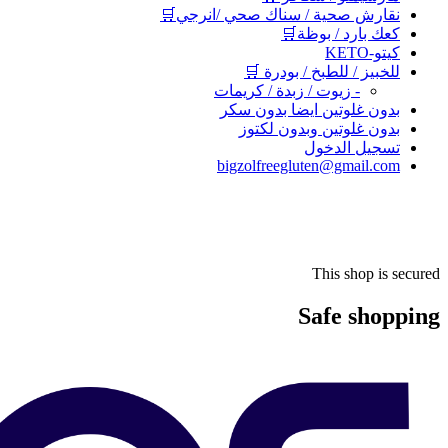
نقارش صحية / سناك صحي /انرجي🛒
كعك بارد / بوظة🛒
كيتو-KETO
للخبيز / للطبخ / بودرة 🛒
- زيوت / زبدة / كريمات
بدون غلوتين ايضا بدون سكر
بدون غلوتين وبدون لكتوز
تسجيل الدخول
bigzolfreegluten@gmail.com
This shop is secured
Safe shopping