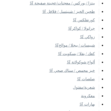
بيتزا / بوركس / معجنات/عجينة صفيحة 🛒
طحين الخبز / شنيتسل / فلافل 🛒
كورنفلكس 🛒
جرانولا / كواكر🛒
زواكي 🛒
شيبسات / بيجلا / موالح🛒
كعك / بفلا / بسكويت 🛒
ألواح شوكولاتة 🛒
خبز محمص / سناك صحي 🛒
صلصات 🛒
شعرية/مفتول
معكرونة
بهارات 🛒