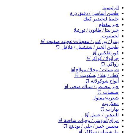
اﻟﺮﺋﻴﺴﻴﺔ
طحين أساسي / دقيق ذرة
خليط لتحضير كعك
خبر مقطع
خبز بيتا / طابون / تورتيلا
لحمنيوت
بيتزا / بوركس / معجنات/عجينة صفيحة 🛒
طحين الخبز / شنيتسل / فلافل 🛒
كورنفلكس 🛒
جرانولا / كواكر🛒
زواكي 🛒
شيبسات / بيجلا / موالح🛒
كعك / بفلا / بسكويت 🛒
ألواح شوكولاتة 🛒
خبز محمص / سناك صحي 🛒
صلصات 🛒
شعرية/مفتول
معكرونة
بهارات 🛒
للتدهين / عسل 🛒
مراق/اندومي / وجبات ساخنة 🛒
محسن خبيز / جلي / بودينج 🛒
مارشيملو / سكاكر 🛒