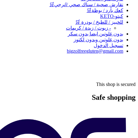
نقارش صحية / سناك صحي /انرجي🛒
كعك بارد / بوظة🛒
كيتو-KETO
للخبيز / للطبخ / بودرة 🛒
- زيوت / زبدة / كريمات
بدون غلوتين ايضا بدون سكر
بدون غلوتين وبدون لكتوز
تسجيل الدخول
bigzolfreegluten@gmail.com
This shop is secured
Safe shopping