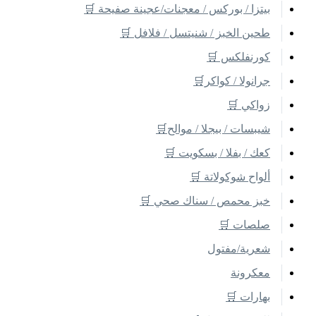
بيتزا / بوركس / معجنات/عجينة صفيحة 🛒
طحين الخبز / شنيتسل / فلافل 🛒
كورنفلكس 🛒
جرانولا / كواكر🛒
زواكي 🛒
شيبسات / بيجلا / موالح🛒
كعك / بفلا / بسكويت 🛒
ألواح شوكولاتة 🛒
خبز محمص / سناك صحي 🛒
صلصات 🛒
شعرية/مفتول
معكرونة
بهارات 🛒