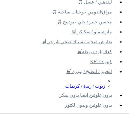
للتدهين / عسل 🛒
مراق/اندومي / وجبات ساخنة 🛒
محسن خبيز / جلي / بودينج 🛒
مارشيملو / سكاكر 🛒
نقارش صحية / سناك صحي /انرجي🛒
كعك بارد / بوظة🛒
كيتو-KETO
للخبيز / للطبخ / بودرة 🛒
زيوت / زبدة / كريمات
بدون غلوتين ايضا بدون سكر
بدون غلوتين وبدون لكتوز