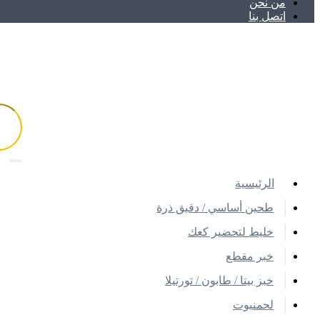
ﻣﻦ ﻧﺤﻦ
اتصل بنا
اﻟﺮﺋﻴﺴﻴﺔ
طحين أساسي / دقيق ذرة
خليط لتحضير كعك
خبر مقطع
خبز بيتا / طابون / تورتيلا
لحمنيوت