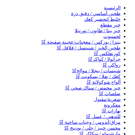
اﻟﺮﺋﻴﺴﻴﺔ
طحين أساسي / دقيق ذرة
خليط لتحضير كعك
خبر مقطع
خبز بيتا / طابون / تورتيلا
لحمنيوت
بيتزا / بوركس / معجنات/عجينة صفيحة 🛒
طحين الخبز / شنيتسل / فلافل 🛒
كورنفلكس 🛒
جرانولا / كواكر🛒
زواكي 🛒
شيبسات / بيجلا / موالح🛒
كعك / بفلا / بسكويت 🛒
ألواح شوكولاتة 🛒
خبز محمص / سناك صحي 🛒
صلصات 🛒
شعرية/مفتول
معكرونة
بهارات 🛒
للتدهين / عسل 🛒
مراق/اندومي / وجبات ساخنة 🛒
محسن خبيز / جلي / بودينج 🛒
مارشيملو / سكاكر 🛒