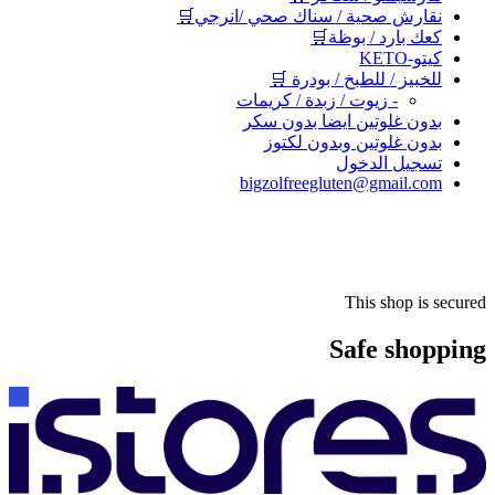
نقارش صحية / سناك صحي /انرجي🛒
كعك بارد / بوظة🛒
كيتو-KETO
للخبيز / للطبخ / بودرة 🛒
- زيوت / زبدة / كريمات
بدون غلوتين ايضا بدون سكر
بدون غلوتين وبدون لكتوز
تسجيل الدخول
bigzolfreegluten@gmail.com
This shop is secured
Safe shopping