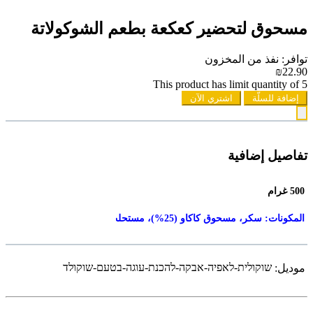
مسحوق لتحضير كعكعة بطعم الشوكولاتة
توافر: نفذ من المخزون
₪22.90
This product has limit quantity of 5
إضافة للسلّة
اشتري الآن
تفاصيل إضافية
500 غرام
المكونات: سكر، مسحوق كاكاو (25%)، مستحلب (ليسيثين عباد الشمس)، عوامل منكهة، ألياف غذائية (إينولين).
שוקולית-לאפיה-אבקה-להכנת-עוגה-בטעם-שוקולד
موديل: