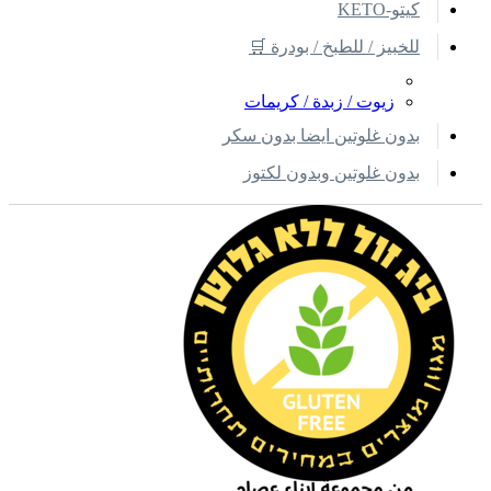
كيتو-KETO
للخبيز / للطبخ / بودرة 🛒
زيوت / زبدة / كريمات
بدون غلوتين ايضا بدون سكر
بدون غلوتين وبدون لكتوز