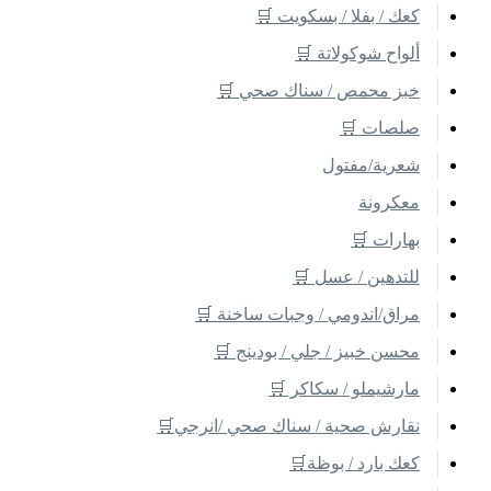
كعك / بفلا / بسكويت 🛒
ألواح شوكولاتة 🛒
خبز محمص / سناك صحي 🛒
صلصات 🛒
شعرية/مفتول
معكرونة
بهارات 🛒
للتدهين / عسل 🛒
مراق/اندومي / وجبات ساخنة 🛒
محسن خبيز / جلي / بودينج 🛒
مارشيملو / سكاكر 🛒
نقارش صحية / سناك صحي /انرجي🛒
كعك بارد / بوظة🛒