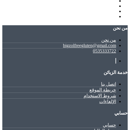
ﻣﻦ ﻧﺤﻦ
ﻣﻦ ﻧﺤﻦ
bigzolfreegluten@gmail.com
0535333722
خدمة الزبائن
اتصل بنا
خريطة الموقع
شروط الاستخدام
الإلغاءات
حسابي
حسابي