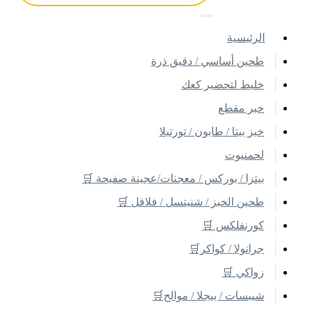
اﻟﺮﺋﻴﺴﻴﺔ
طحين أساسي / دقيق ذرة
خليط لتحضير كعك
خبر مقطع
خبز بيتا / طابون / تورتيلا
لحمنيوت
بيتزا / بوركس / معجنات/عجينة صفيحة 🛒
طحين الخبز / شنيتسل / فلافل 🛒
كورنفلكس 🛒
جرانولا / كواكر🛒
زواكي 🛒
شيبسات / بيجلا / موالح🛒