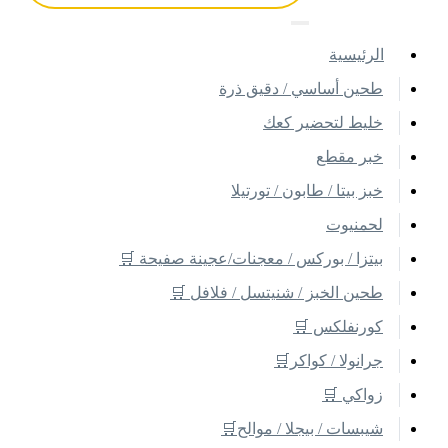
اﻟﺮﺋﻴﺴﻴﺔ
طحين أساسي / دقيق ذرة
خليط لتحضير كعك
خبر مقطع
خبز بيتا / طابون / تورتيلا
لحمنيوت
بيتزا / بوركس / معجنات/عجينة صفيحة 🛒
طحين الخبز / شنيتسل / فلافل 🛒
كورنفلكس 🛒
جرانولا / كواكر🛒
زواكي 🛒
شيبسات / بيجلا / موالح🛒