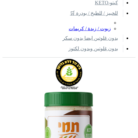
كيتو-KETO
للخبيز / للطبخ / بودرة 🛒
زيوت / زبدة / كريمات
بدون غلوتين ايضا بدون سكر
بدون غلوتين وبدون لكتوز