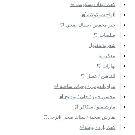
كعك / بفلا / بسكويت 🛒
ألواح شوكولاتة 🛒
خبز محمص / سناك صحي 🛒
صلصات 🛒
شعرية/مفتول
معكرونة
بهارات 🛒
للتدهين / عسل 🛒
مراق/اندومي / وجبات ساخنة 🛒
محسن خبيز / جلي / بودينج 🛒
مارشيملو / سكاكر 🛒
نقارش صحية / سناك صحي /انرجي🛒
كعك بارد / بوظة🛒