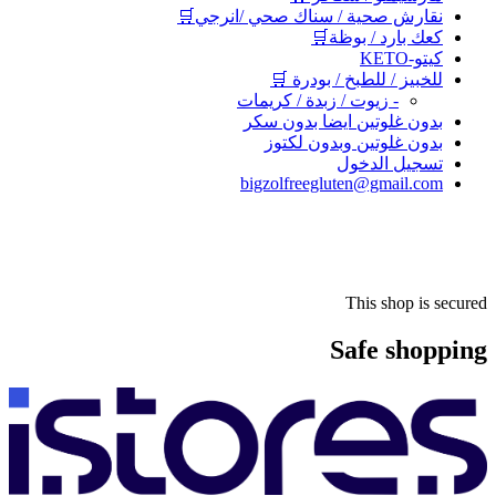
نقارش صحية / سناك صحي /انرجي🛒
كعك بارد / بوظة🛒
كيتو-KETO
للخبيز / للطبخ / بودرة 🛒
- زيوت / زبدة / كريمات
بدون غلوتين ايضا بدون سكر
بدون غلوتين وبدون لكتوز
تسجيل الدخول
bigzolfreegluten@gmail.com
This shop is secured
Safe shopping