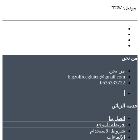
שמור
موديل:
ﻣﻦ ﻧﺤﻦ
ﻣﻦ ﻧﺤﻦ
bigzolfreegluten@gmail.com
0535333722
خدمة الزبائن
اتصل بنا
خريطة الموقع
شروط الاستخدام
الإلغاءات