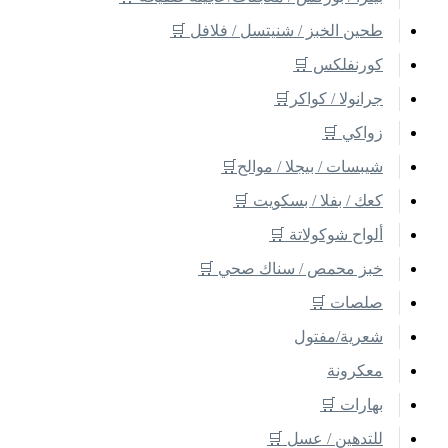
طحين الخبز / شنيتسل / فلافل 🛒
كورنفلكس 🛒
جرانولا / كواكر🛒
زواكي 🛒
شيبسات / بيجلا / موالح🛒
كعك / بفلا / بسكويت 🛒
ألواح شوكولاتة 🛒
خبز محمص / سناك صحي 🛒
صلصات 🛒
شعرية/مفتول
معكرونة
بهارات 🛒
للتدهين / عسل 🛒