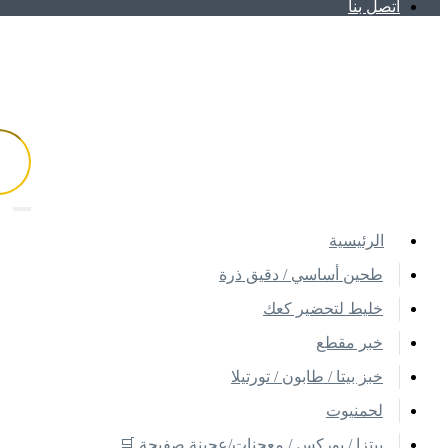
اتصل بنا
اﻟﺮﺋﻴﺴﻴﺔ
طحين أساسي / دقيق ذرة
خليط لتحضير كعك
خبر مقطع
خبز بيتا / طابون / تورتيلا
لحمنيوت
بيتزا / بوركس / معجنات/عجينة صفيحة 🛒