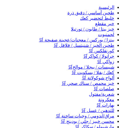
اﻟﺮﺋﻴﺴﻴﺔ
طحين أساسي / دقيق ذرة
خليط لتحضير كعك
خبر مقطع
خبز بيتا / طابون / تورتيلا
لحمنيوت
بيتزا / بوركس / معجنات/عجينة صفيحة 🛒
طحين الخبز / شنيتسل / فلافل 🛒
كورنفلكس 🛒
جرانولا / كواكر🛒
زواكي 🛒
شيبسات / بيجلا / موالح🛒
كعك / بفلا / بسكويت 🛒
ألواح شوكولاتة 🛒
خبز محمص / سناك صحي 🛒
صلصات 🛒
شعرية/مفتول
معكرونة
بهارات 🛒
للتدهين / عسل 🛒
مراق/اندومي / وجبات ساخنة 🛒
محسن خبيز / جلي / بودينج 🛒
مارشيملو / سكاكر 🛒