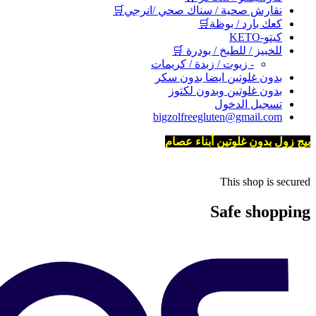
نقارش صحية / سناك صحي /انرجي🛒
كعك بارد / بوظة🛒
كيتو-KETO
للخبيز / للطبخ / بودرة 🛒
- زيوت / زبدة / كريمات
بدون غلوتين ايضا بدون سكر
بدون غلوتين وبدون لكتوز
تسجيل الدخول
bigzolfreegluten@gmail.com
بيج زول بدون غلوتين أبناء عصام
This shop is secured
Safe shopping