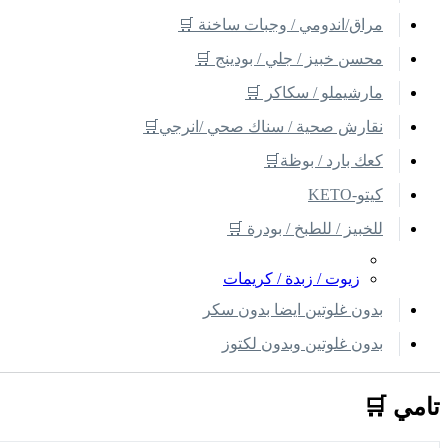
مراق/اندومي / وجبات ساخنة 🛒
محسن خبيز / جلي / بودينج 🛒
مارشيملو / سكاكر 🛒
نقارش صحية / سناك صحي /انرجي🛒
كعك بارد / بوظة🛒
كيتو-KETO
للخبيز / للطبخ / بودرة 🛒
زيوت / زبدة / كريمات
بدون غلوتين ايضا بدون سكر
بدون غلوتين وبدون لكتوز
تامي 🛒