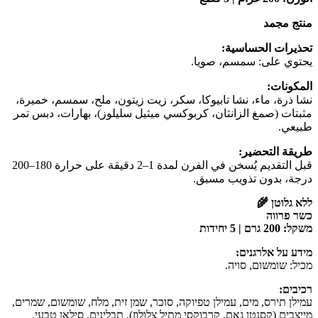
منتج مجمد
تحذيرات الحساسية:
يحتوي على: سمسم، صويا.
المكونات:
نشا ذرة، ماء، نشا تابيوكا، سكر، زيت زيتون، ملح، سمسم، خميرة،
مثبتات (صمغ الزانثان، كربوكسي ميثيل سليلوز)، بهارات، دبس تمر
طبيعي.
طريقة التحضير:
قبل التقديم يُسخن في الفرن لمدة 1–2 دقيقة على حرارة 180–200
درجة، بدون تذويب مسبق.
ללא גלוטן 🌾
כשר פרווה
משקל: 200 גרם | 5 יחידות
מידע על אלרגנים:
מכיל: שומשום, סויה.
רכיבים:
עמילן תירס, מים, עמילן טפיוקה, סוכר, שמן זית, מלח, שומשום, שמרים,
מייצבים (קסנטן גאם, קרבוקסי מתיל צלולוז), תבלינים, סילאן טבעי.