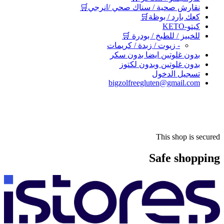
نقارش صحية / سناك صحي /انرجي🛒
كعك بارد / بوظة🛒
كيتو-KETO
للخبيز / للطبخ / بودرة 🛒
- زيوت / زبدة / كريمات
بدون غلوتين ايضا بدون سكر
بدون غلوتين وبدون لكتوز
تسجيل الدخول
bigzolfreegluten@gmail.com
This shop is secured
Safe shopping