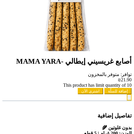
أصابع غريسيني إيطالي -MAMA YARA
توافر: متوفر بالمخزون
₪21.90
This product has limit quantity of 10
إضافة للسلّة
اشتري الآن
تفاصيل إضافية
بدون غلوتين 🌾
الوزن: 200 غرام | 5 قطع