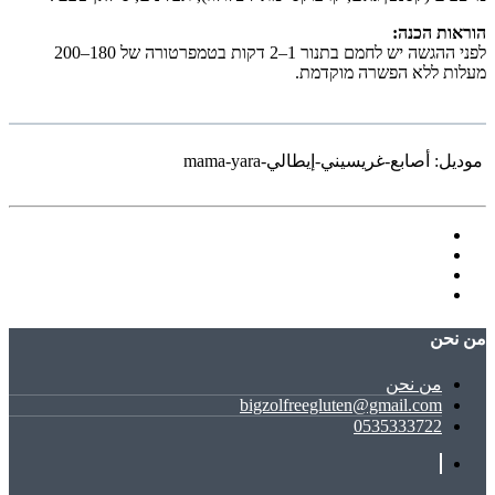
הוראות הכנה:
לפני ההגשה יש לחמם בתנור 1–2 דקות בטמפרטורה של 180–200
מעלות ללא הפשרה מוקדמת.
موديل:
أصابع-غريسيني-إيطالي-mama-yara
ﻣﻦ ﻧﺤﻦ
ﻣﻦ ﻧﺤﻦ
bigzolfreegluten@gmail.com
0535333722