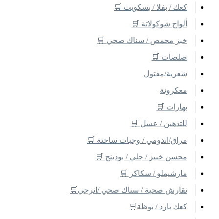
كعك / بفلا / بسكويت 🛒
ألواح شوكولاتة 🛒
خبز محمص / سناك صحي 🛒
صلصات 🛒
شعرية/مفتول
معكرونة
بهارات 🛒
للتدهين / عسل 🛒
مراق/اندومي / وجبات ساخنة 🛒
محسن خبيز / جلي / بودينج 🛒
مارشيملو / سكاكر 🛒
نقارش صحية / سناك صحي /انرجي🛒
كعك بارد / بوظة🛒