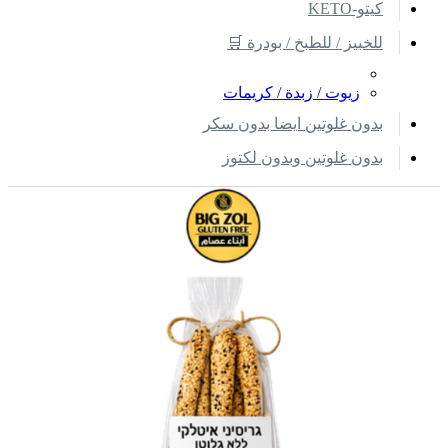
كيتو-KETO
للخبيز / للطبخ / بودرة 🛒
زيوت / زبدة / كريمات
بدون غلوتين ايضا بدون سكر
بدون غلوتين وبدون لكتوز