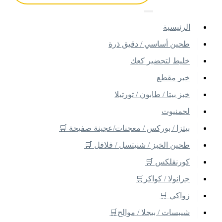
اﻟﺮﺋﻴﺴﻴﺔ
طحين أساسي / دقيق ذرة
خليط لتحضير كعك
خبر مقطع
خبز بيتا / طابون / تورتيلا
لحمنيوت
بيتزا / بوركس / معجنات/عجينة صفيحة 🛒
طحين الخبز / شنيتسل / فلافل 🛒
كورنفلكس 🛒
جرانولا / كواكر🛒
زواكي 🛒
شيبسات / بيجلا / موالح🛒