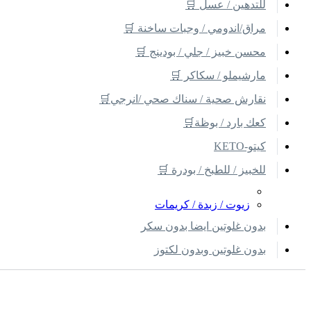
للتدهين / عسل 🛒
مراق/اندومي / وجبات ساخنة 🛒
محسن خبيز / جلي / بودينج 🛒
مارشيملو / سكاكر 🛒
نقارش صحية / سناك صحي /انرجي🛒
كعك بارد / بوظة🛒
كيتو-KETO
للخبيز / للطبخ / بودرة 🛒
زيوت / زبدة / كريمات
بدون غلوتين ايضا بدون سكر
بدون غلوتين وبدون لكتوز