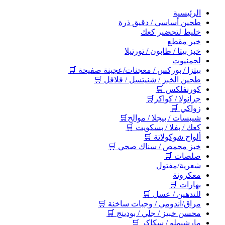
اﻟﺮﺋﻴﺴﻴﺔ
طحين أساسي / دقيق ذرة
خليط لتحضير كعك
خبر مقطع
خبز بيتا / طابون / تورتيلا
لحمنيوت
بيتزا / بوركس / معجنات/عجينة صفيحة 🛒
طحين الخبز / شنيتسل / فلافل 🛒
كورنفلكس 🛒
جرانولا / كواكر🛒
زواكي 🛒
شيبسات / بيجلا / موالح🛒
كعك / بفلا / بسكويت 🛒
ألواح شوكولاتة 🛒
خبز محمص / سناك صحي 🛒
صلصات 🛒
شعرية/مفتول
معكرونة
بهارات 🛒
للتدهين / عسل 🛒
مراق/اندومي / وجبات ساخنة 🛒
محسن خبيز / جلي / بودينج 🛒
مارشيملو / سكاكر 🛒