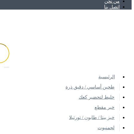
ﻣﻦ ﻧﺤﻦ
اتصل بنا
اﻟﺮﺋﻴﺴﻴﺔ
طحين أساسي / دقيق ذرة
خليط لتحضير كعك
خبر مقطع
خبز بيتا / طابون / تورتيلا
لحمنيوت