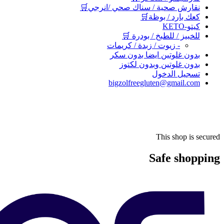
نقارش صحية / سناك صحي /انرجي🛒
كعك بارد / بوظة🛒
كيتو-KETO
للخبيز / للطبخ / بودرة 🛒
- زيوت / زبدة / كريمات
بدون غلوتين ايضا بدون سكر
بدون غلوتين وبدون لكتوز
تسجيل الدخول
bigzolfreegluten@gmail.com
This shop is secured
Safe shopping