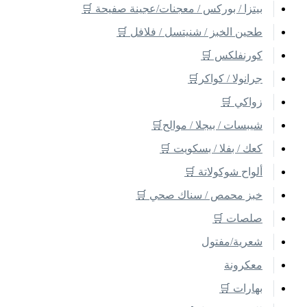
بيتزا / بوركس / معجنات/عجينة صفيحة 🛒
طحين الخبز / شنيتسل / فلافل 🛒
كورنفلكس 🛒
جرانولا / كواكر🛒
زواكي 🛒
شيبسات / بيجلا / موالح🛒
كعك / بفلا / بسكويت 🛒
ألواح شوكولاتة 🛒
خبز محمص / سناك صحي 🛒
صلصات 🛒
شعرية/مفتول
معكرونة
بهارات 🛒