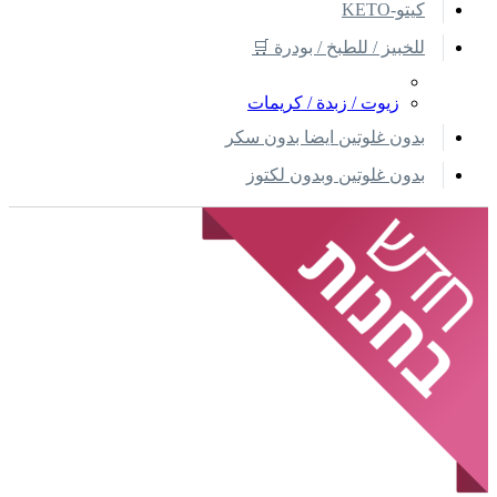
كيتو-KETO
للخبيز / للطبخ / بودرة 🛒
زيوت / زبدة / كريمات
بدون غلوتين ايضا بدون سكر
بدون غلوتين وبدون لكتوز