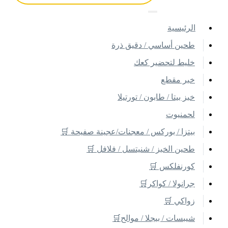
اﻟﺮﺋﻴﺴﻴﺔ
طحين أساسي / دقيق ذرة
خليط لتحضير كعك
خبر مقطع
خبز بيتا / طابون / تورتيلا
لحمنيوت
بيتزا / بوركس / معجنات/عجينة صفيحة 🛒
طحين الخبز / شنيتسل / فلافل 🛒
كورنفلكس 🛒
جرانولا / كواكر🛒
زواكي 🛒
شيبسات / بيجلا / موالح🛒