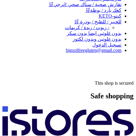
نقارش صحية / سناك صحي /انرجي🛒
كعك بارد / بوظة🛒
كيتو-KETO
للخبيز / للطبخ / بودرة 🛒
- زيوت / زبدة / كريمات
بدون غلوتين ايضا بدون سكر
بدون غلوتين وبدون لكتوز
تسجيل الدخول
bigzolfreegluten@gmail.com
This shop is secured
Safe shopping