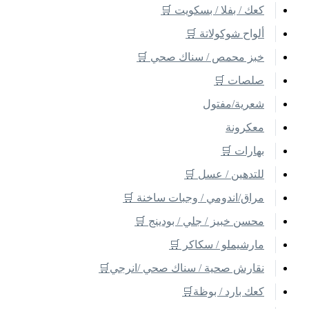
كعك / بفلا / بسكويت 🛒
ألواح شوكولاتة 🛒
خبز محمص / سناك صحي 🛒
صلصات 🛒
شعرية/مفتول
معكرونة
بهارات 🛒
للتدهين / عسل 🛒
مراق/اندومي / وجبات ساخنة 🛒
محسن خبيز / جلي / بودينج 🛒
مارشيملو / سكاكر 🛒
نقارش صحية / سناك صحي /انرجي🛒
كعك بارد / بوظة🛒