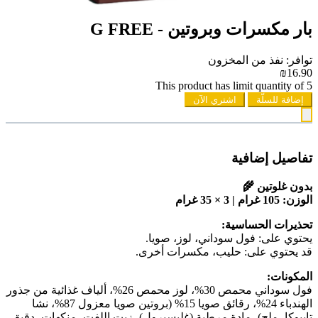
بار مكسرات وبروتين - G FREE
توافر: نفذ من المخزون
₪16.90
This product has limit quantity of 5
إضافة للسلّة
اشتري الآن
تفاصيل إضافية
بدون غلوتين 🌾
الوزن: 105 غرام | 3 × 35 غرام
تحذيرات الحساسية:
يحتوي على: فول سوداني، لوز، صويا.
قد يحتوي على: حليب، مكسرات أخرى.
المكونات:
فول سوداني محمص 30%، لوز محمص 26%، ألياف غذائية من جذور
الهندباء 24%، رقائق صويا 15% (بروتين صويا معزول 87%، نشا
تابيوكا، ملح)، مادة مرطبة (غليسيرول)، زيت اللفت، منكهات، دقيق