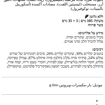
أرز، مستحلب (ليسيثين اللفت)، مضادات أكسدة (أسكوربيل
بالميتات، توكوفيرول).
ללא גלוטן 🌾
משקל: 105 גרם | 3 × 35 גרם
כשר פרווה
מידע על אלרגנים:
מכיל בוטנים, שקדים וסויה.
עלול להכיל חלב ומיני אגוזים.
רכיבים:
בוטנים קלויים 30%, שקדים קלויים 26%, סיבים תזונתיים של שורש
עולש 24%, פתיתי סויה 15% (חלבון סויה איזולט 87%, עמילן טפיוקה,
מלח), חומר הלחה (גליצרול), שמן לפתית, חומרי טעם וריח, קמח אורז,
מתחלב (לציטין לפתית), מעכבי חמצון (אסקורביל פלמיטט, טוקופרול).
موديل:
بار-مكسرات-وبروتين-g-free