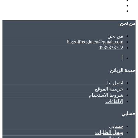
ﻣﻦ ﻧﺤﻦ
ﻣﻦ ﻧﺤﻦ
bigzolfreegluten@gmail.com
0535333722
خدمة الزبائن
اتصل بنا
خريطة الموقع
شروط الاستخدام
الإلغاءات
حسابي
حسابي
سِجل الطلبات