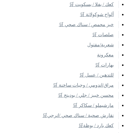
كعك / بفلا / بسكويت 🛒
ألواح شوكولاتة 🛒
خبز محمص / سناك صحي 🛒
صلصات 🛒
شعرية/مفتول
معكرونة
بهارات 🛒
للتدهين / عسل 🛒
مراق/اندومي / وجبات ساخنة 🛒
محسن خبيز / جلي / بودينج 🛒
مارشيملو / سكاكر 🛒
نقارش صحية / سناك صحي /انرجي🛒
كعك بارد / بوظة🛒