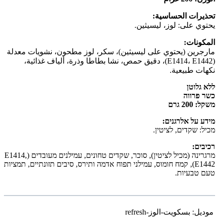
تحذيرات الحساسية:
يحتوي على: لوز، ليسيثين.
المكونات:
مارجرين (يحتوي على ليسيثين)، سكر، لوز مطحون، نشويات معدلة
(E1414، E1442)، دقيق حمص، نشا بطاطا وذرة، ألياف غذائية،
نكهات طبيعية.
ללא גלוטן
כשר פרווה
משקל: 200 גרם
מידע על אלרגנים:
מכיל: שקדים, לציטין.
רכיבים:
מרגרינה (מכיל לציטין), סוכר, שקדים טחונים, עמילנים מעובדים (E1414,
E1442), קמח חומוס, עמילני תפוח אדמה ותירס, סיבים תזונתיים, תמציות
טעם טבעיות.
موديل:
بسكويت-الوز-refresh