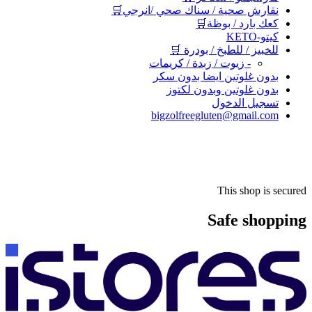
نقارش صحية / سناك صحي /انرجي🛒
كعك بارد / بوظة🛒
كيتو-KETO
للخبيز / للطبخ / بودرة 🛒
- زيوت / زبدة / كريمات
بدون غلوتين ايضا بدون سكر
بدون غلوتين وبدون لكتوز
تسجيل الدخول
bigzolfreegluten@gmail.com
This shop is secured
Safe shopping