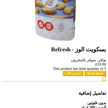
بسكويت الوز - Refresh
توافر: متوفر بالمخزون
₪19.90
This product has limit quantity of 5
إضافة للسلّة
اشتري الآن
تفاصيل إضافية
بدون غلوتين
الوزن: 200 غرام