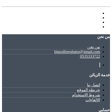
ﻣﻦ ﻧﺤﻦ
ﻣﻦ ﻧﺤﻦ
bigzolfreegluten@gmail.com
0535333722
خدمة الزبائن
اتصل بنا
خريطة الموقع
شروط الاستخدام
الإلغاءات
حسابي