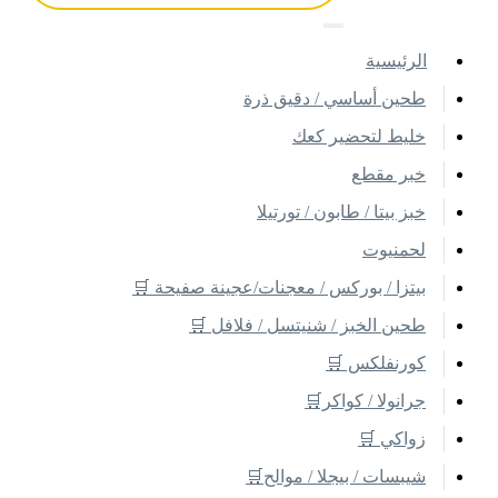
اﻟﺮﺋﻴﺴﻴﺔ
طحين أساسي / دقيق ذرة
خليط لتحضير كعك
خبر مقطع
خبز بيتا / طابون / تورتيلا
لحمنيوت
بيتزا / بوركس / معجنات/عجينة صفيحة 🛒
طحين الخبز / شنيتسل / فلافل 🛒
كورنفلكس 🛒
جرانولا / كواكر🛒
زواكي 🛒
شيبسات / بيجلا / موالح🛒