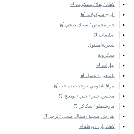
كعك / بفلا / بسكويت 🛒
ألواح شوكولاتة 🛒
خبز محمص / سناك صحي 🛒
صلصات 🛒
شعرية/مفتول
معكرونة
بهارات 🛒
للتدهين / عسل 🛒
مراق/اندومي / وجبات ساخنة 🛒
محسن خبيز / جلي / بودينج 🛒
مارشيملو / سكاكر 🛒
نقارش صحية / سناك صحي /انرجي🛒
كعك بارد / بوظة🛒