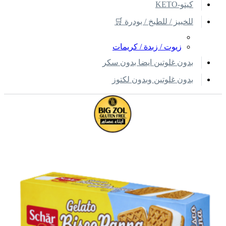
كيتو-KETO
للخبيز / للطبخ / بودرة 🛒
زيوت / زبدة / كريمات
بدون غلوتين ايضا بدون سكر
بدون غلوتين وبدون لكتوز