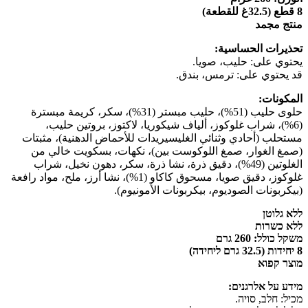
8 قطع (32.5غ للقطعة)
منتج مجمد
تحذيرات الحساسية:
يحتوي على: حليب، صويا.
قد يحتوي على: ترمس، بندق.
المكونات:
حلوى حليب (51%)، حليب مبستر (31%)، سكر، كريمة مبسترة
(6%)، شراب غلوكوز، ألياف شيكوريا، لاكتوز، بروتين حليب،
مستحلب (أحادي وثنائي الغليسيريدات للأحماض الدهنية)، مثبتات
(صمغ الغوار، صمغ اللوكوست بين)، نكهات، بسكويت خالي من
الغلوتين (49%)، دقيق ذرة، نشا ذرة، سكر، دهون نخيل، شراب
غلوكوز، دقيق صويا، مسحوق كاكاو (1%)، نشا أرز، ملح، مواد رافعة
(بيكربونات الصوديوم، بيكربونات الأمونيوم).
ללא גלוטן
ללא כשרות
משקל כולל: 260 גרם
8 יחידות (32.5 גרם ליחידה)
מוצר קפוא
מידע על אלרגנים:
מכיל: חלב, סויה.