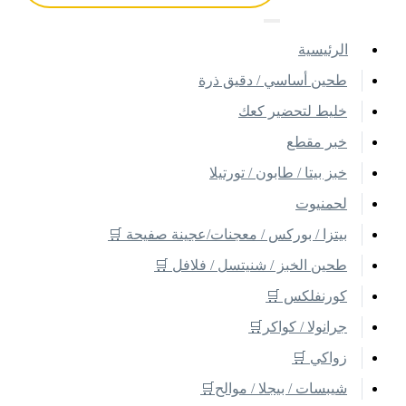
اﻟﺮﺋﻴﺴﻴﺔ
طحين أساسي / دقيق ذرة
خليط لتحضير كعك
خبر مقطع
خبز بيتا / طابون / تورتيلا
لحمنيوت
بيتزا / بوركس / معجنات/عجينة صفيحة 🛒
طحين الخبز / شنيتسل / فلافل 🛒
كورنفلكس 🛒
جرانولا / كواكر🛒
زواكي 🛒
شيبسات / بيجلا / موالح🛒