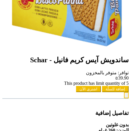
ساندويش آيس كريم فانيل - Schar
توافر: متوفر بالمخزون
₪39.90
This product has limit quantity of 5
إضافة للسلّة
اشتري الآن
تفاصيل إضافية
بدون غلوتين
الوزن: 260 غرام