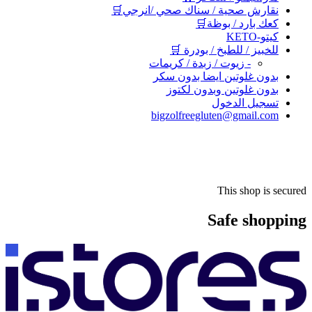
نقارش صحية / سناك صحي /انرجي🛒
كعك بارد / بوظة🛒
كيتو-KETO
للخبيز / للطبخ / بودرة 🛒
- زيوت / زبدة / كريمات
بدون غلوتين ايضا بدون سكر
بدون غلوتين وبدون لكتوز
تسجيل الدخول
bigzolfreegluten@gmail.com
This shop is secured
Safe shopping