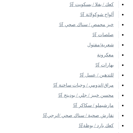
كعك / بفلا / بسكويت 🛒
ألواح شوكولاتة 🛒
خبز محمص / سناك صحي 🛒
صلصات 🛒
شعرية/مفتول
معكرونة
بهارات 🛒
للتدهين / عسل 🛒
مراق/اندومي / وجبات ساخنة 🛒
محسن خبيز / جلي / بودينج 🛒
مارشيملو / سكاكر 🛒
نقارش صحية / سناك صحي /انرجي🛒
كعك بارد / بوظة🛒