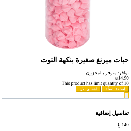
حبات ميرنغ صغيرة بنكهة التوت
توافر: متوفر بالمخزون
₪14.90
This product has limit quantity of 10
إضافة للسلّة
اشتري الآن
تفاصيل إضافية
140 غ