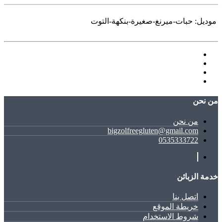
موديل:
حبات-ميرنغ-صغيرة-بنكهة-التوت
ﻣﻦ ﻧﺤﻦ
ﻣﻦ ﻧﺤﻦ
bigzolfreegluten@gmail.com
0535333722
خدمة الزبائن
اتصل بنا
خريطة الموقع
شروط الاستخدام