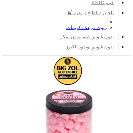
كيتو-KETO
للخبيز / للطبخ / بودرة 🛒
زيوت / زبدة / كريمات
بدون غلوتين ايضا بدون سكر
بدون غلوتين وبدون لكتوز