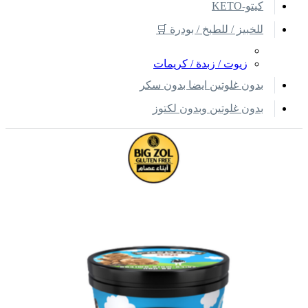
كيتو-KETO
للخبيز / للطبخ / بودرة 🛒
زيوت / زبدة / كريمات
بدون غلوتين ايضا بدون سكر
بدون غلوتين وبدون لكتوز