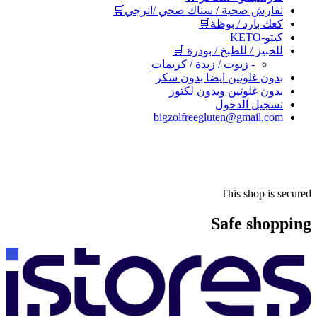
نقارش صحية / سناك صحي /انرجي🛒
كعك بارد / بوظة🛒
كيتو-KETO
للخبيز / للطبخ / بودرة 🛒
- زيوت / زبدة / كريمات
بدون غلوتين ايضا بدون سكر
بدون غلوتين وبدون لكتوز
تسجيل الدخول
bigzolfreegluten@gmail.com
This shop is secured
Safe shopping