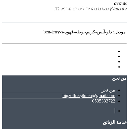
אזהרה:
לא מומלץ לנשים בהריון ולילדים עד גיל 12.
موديل:
دلو-آيس-كريم-بوظة-قهوة-ben-jerry-s
ﻣﻦ ﻧﺤﻦ
ﻣﻦ ﻧﺤﻦ
bigzolfreegluten@gmail.com
0535333722
خدمة الزبائن