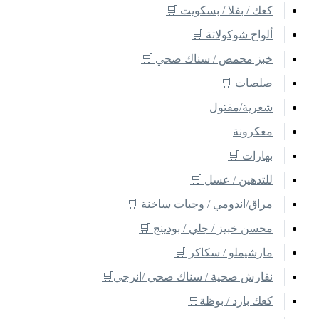
كعك / بفلا / بسكويت 🛒
ألواح شوكولاتة 🛒
خبز محمص / سناك صحي 🛒
صلصات 🛒
شعرية/مفتول
معكرونة
بهارات 🛒
للتدهين / عسل 🛒
مراق/اندومي / وجبات ساخنة 🛒
محسن خبيز / جلي / بودينج 🛒
مارشيملو / سكاكر 🛒
نقارش صحية / سناك صحي /انرجي🛒
كعك بارد / بوظة🛒