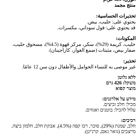
منتج مجمد
تحذيرات الحساسية:
يحتوي على: حليب، بيض.
قد يحتوي على: فول سوداني، مكسرات.
المكونات:
حليب، كريمة (29%)، سكر، مركز قهوة (4.5%)، مسحوق حليب،
صفار بيض، مثبتات (صمغ الغوار، كاراجينان).
تحذير:
غير موصى به للنساء الحوامل والأطفال دون سن 12 عامًا.
ללא גלוטן
משקל: 426 גרם
מוצר קפוא
מידע על אלרגנים:
מכיל: חלב וביצים.
עלול להכיל: בוטנים ואגוזים.
רכיבים:
חלב, שמנת (29%), סוכר, רכז קפה (4.5%), אבקת חלב, חלמון ביצה,
מייצבים (גואר גאם, קרג'ינן).