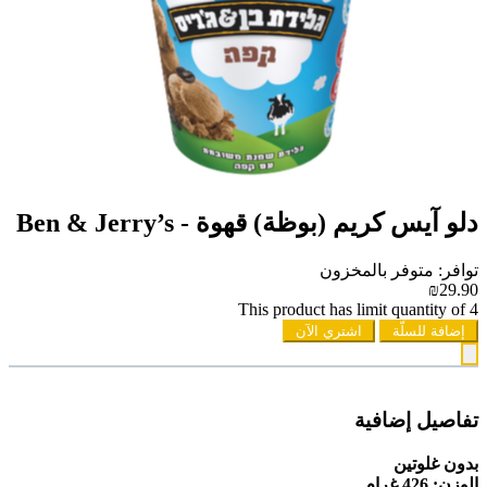
دلو آيس كريم (بوظة) قهوة - Ben & Jerry’s
توافر: متوفر بالمخزون
₪29.90
This product has limit quantity of 4
إضافة للسلّة
اشتري الآن
تفاصيل إضافية
بدون غلوتين
الوزن: 426 غرام