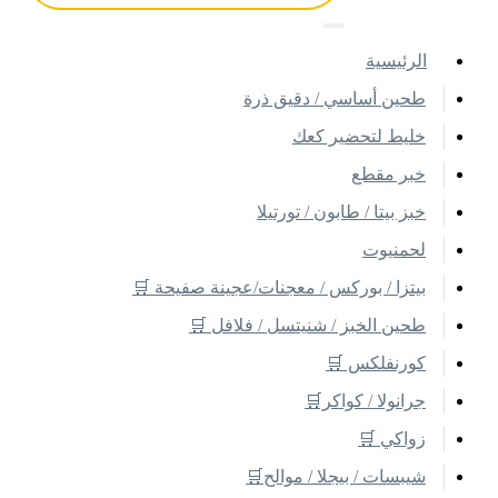
اﻟﺮﺋﻴﺴﻴﺔ
طحين أساسي / دقيق ذرة
خليط لتحضير كعك
خبر مقطع
خبز بيتا / طابون / تورتيلا
لحمنيوت
بيتزا / بوركس / معجنات/عجينة صفيحة 🛒
طحين الخبز / شنيتسل / فلافل 🛒
كورنفلكس 🛒
جرانولا / كواكر🛒
زواكي 🛒
شيبسات / بيجلا / موالح🛒