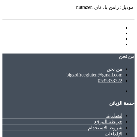
موديل:
رامن-باد-تاي-nutrazen
ﻣﻦ ﻧﺤﻦ
ﻣﻦ ﻧﺤﻦ
bigzolfreegluten@gmail.com
0535333722
خدمة الزبائن
اتصل بنا
خريطة الموقع
شروط الاستخدام
الإلغاءات