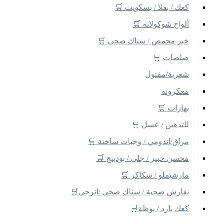
كعك / بفلا / بسكويت 🛒
ألواح شوكولاتة 🛒
خبز محمص / سناك صحي 🛒
صلصات 🛒
شعرية/مفتول
معكرونة
بهارات 🛒
للتدهين / عسل 🛒
مراق/اندومي / وجبات ساخنة 🛒
محسن خبيز / جلي / بودينج 🛒
مارشيملو / سكاكر 🛒
نقارش صحية / سناك صحي /انرجي🛒
كعك بارد / بوظة🛒