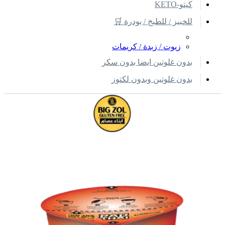
كيتو-KETO
للخبيز / للطبخ / بودرة 🛒
زيوت / زبدة / كريمات
بدون غلوتين ايضا بدون سكر
بدون غلوتين وبدون لكتوز