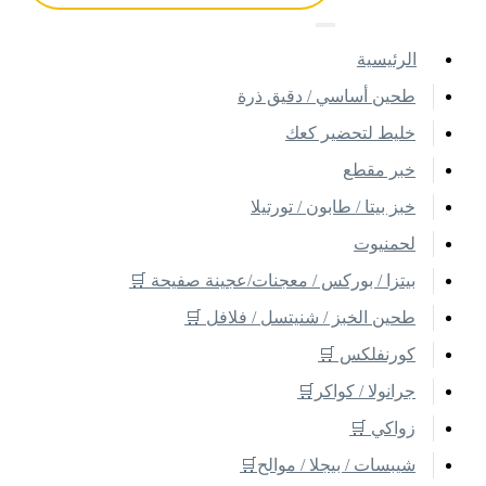
اﻟﺮﺋﻴﺴﻴﺔ
طحين أساسي / دقيق ذرة
خليط لتحضير كعك
خبر مقطع
خبز بيتا / طابون / تورتيلا
لحمنيوت
بيتزا / بوركس / معجنات/عجينة صفيحة 🛒
طحين الخبز / شنيتسل / فلافل 🛒
كورنفلكس 🛒
جرانولا / كواكر🛒
زواكي 🛒
شيبسات / بيجلا / موالح🛒