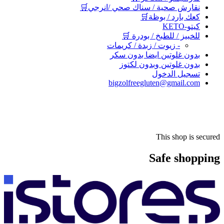
نقارش صحية / سناك صحي /انرجي🛒
كعك بارد / بوظة🛒
كيتو-KETO
للخبيز / للطبخ / بودرة 🛒
- زيوت / زبدة / كريمات
بدون غلوتين ايضا بدون سكر
بدون غلوتين وبدون لكتوز
تسجيل الدخول
bigzolfreegluten@gmail.com
This shop is secured
Safe shopping