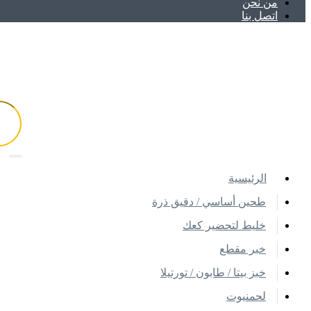
ﻣﻦ ﻧﺤﻦ
اتصل بنا
اﻟﺮﺋﻴﺴﻴﺔ
طحين أساسي / دقيق ذرة
خليط لتحضير كعك
خبر مقطع
خبز بيتا / طابون / تورتيلا
لحمنيوت