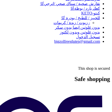
نقارش صحية / سناك صحي /انرجي🛒
كعك بارد / بوظة🛒
كيتو-KETO
للخبيز / للطبخ / بودرة 🛒
- زيوت / زبدة / كريمات
بدون غلوتين ايضا بدون سكر
بدون غلوتين وبدون لكتوز
تسجيل الدخول
bigzolfreegluten@gmail.com
This shop is secured
Safe shopping