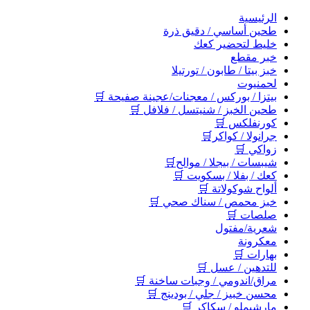
اﻟﺮﺋﻴﺴﻴﺔ
طحين أساسي / دقيق ذرة
خليط لتحضير كعك
خبر مقطع
خبز بيتا / طابون / تورتيلا
لحمنيوت
بيتزا / بوركس / معجنات/عجينة صفيحة 🛒
طحين الخبز / شنيتسل / فلافل 🛒
كورنفلكس 🛒
جرانولا / كواكر🛒
زواكي 🛒
شيبسات / بيجلا / موالح🛒
كعك / بفلا / بسكويت 🛒
ألواح شوكولاتة 🛒
خبز محمص / سناك صحي 🛒
صلصات 🛒
شعرية/مفتول
معكرونة
بهارات 🛒
للتدهين / عسل 🛒
مراق/اندومي / وجبات ساخنة 🛒
محسن خبيز / جلي / بودينج 🛒
مارشيملو / سكاكر 🛒