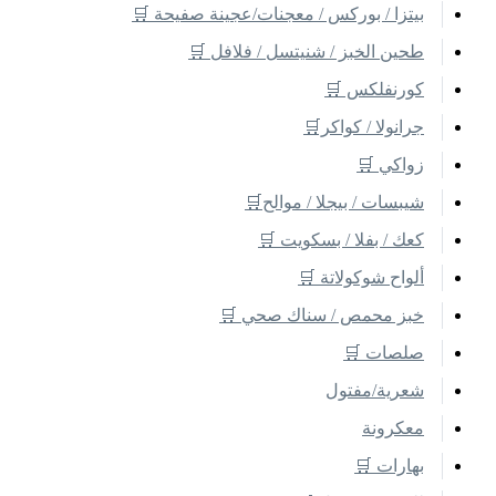
بيتزا / بوركس / معجنات/عجينة صفيحة 🛒
طحين الخبز / شنيتسل / فلافل 🛒
كورنفلكس 🛒
جرانولا / كواكر🛒
زواكي 🛒
شيبسات / بيجلا / موالح🛒
كعك / بفلا / بسكويت 🛒
ألواح شوكولاتة 🛒
خبز محمص / سناك صحي 🛒
صلصات 🛒
شعرية/مفتول
معكرونة
بهارات 🛒