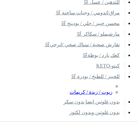
للتدهين / عسل 🛒
مراق/اندومي / وجبات ساخنة 🛒
محسن خبيز / جلي / بودينج 🛒
مارشيملو / سكاكر 🛒
نقارش صحية / سناك صحي /انرجي🛒
كعك بارد / بوظة🛒
كيتو-KETO
للخبيز / للطبخ / بودرة 🛒
زيوت / زبدة / كريمات
بدون غلوتين ايضا بدون سكر
بدون غلوتين وبدون لكتوز