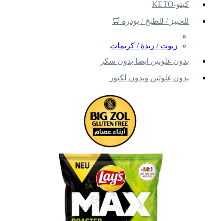
كيتو-KETO
للخبيز / للطبخ / بودرة 🛒
زيوت / زبدة / كريمات
بدون غلوتين ايضا بدون سكر
بدون غلوتين وبدون لكتوز