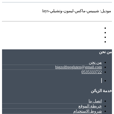
موديل:
شيبيس-ماكس-ليمون-وتشيلي-lays
ﻣﻦ ﻧﺤﻦ
ﻣﻦ ﻧﺤﻦ
bigzolfreegluten@gmail.com
0535333722
خدمة الزبائن
اتصل بنا
خريطة الموقع
شروط الاستخدام