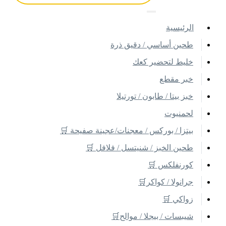
اﻟﺮﺋﻴﺴﻴﺔ
طحين أساسي / دقيق ذرة
خليط لتحضير كعك
خبر مقطع
خبز بيتا / طابون / تورتيلا
لحمنيوت
بيتزا / بوركس / معجنات/عجينة صفيحة 🛒
طحين الخبز / شنيتسل / فلافل 🛒
كورنفلكس 🛒
جرانولا / كواكر🛒
زواكي 🛒
شيبسات / بيجلا / موالح🛒