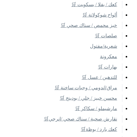
كعك / بفلا / بسكويت 🛒
ألواح شوكولاتة 🛒
خبز محمص / سناك صحي 🛒
صلصات 🛒
شعرية/مفتول
معكرونة
بهارات 🛒
للتدهين / عسل 🛒
مراق/اندومي / وجبات ساخنة 🛒
محسن خبيز / جلي / بودينج 🛒
مارشيملو / سكاكر 🛒
نقارش صحية / سناك صحي /انرجي🛒
كعك بارد / بوظة🛒