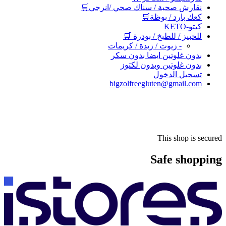
نقارش صحية / سناك صحي /انرجي🛒
كعك بارد / بوظة🛒
كيتو-KETO
للخبيز / للطبخ / بودرة 🛒
- زيوت / زبدة / كريمات
بدون غلوتين ايضا بدون سكر
بدون غلوتين وبدون لكتوز
تسجيل الدخول
bigzolfreegluten@gmail.com
This shop is secured
Safe shopping