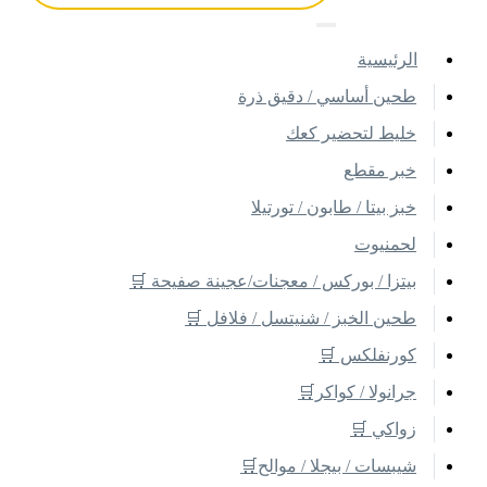
اﻟﺮﺋﻴﺴﻴﺔ
طحين أساسي / دقيق ذرة
خليط لتحضير كعك
خبر مقطع
خبز بيتا / طابون / تورتيلا
لحمنيوت
بيتزا / بوركس / معجنات/عجينة صفيحة 🛒
طحين الخبز / شنيتسل / فلافل 🛒
كورنفلكس 🛒
جرانولا / كواكر🛒
زواكي 🛒
شيبسات / بيجلا / موالح🛒