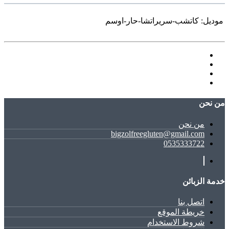
موديل:
كاتشب-سريراتشا-حار-اوسم
ﻣﻦ ﻧﺤﻦ
ﻣﻦ ﻧﺤﻦ
bigzolfreegluten@gmail.com
0535333722
خدمة الزبائن
اتصل بنا
خريطة الموقع
شروط الاستخدام