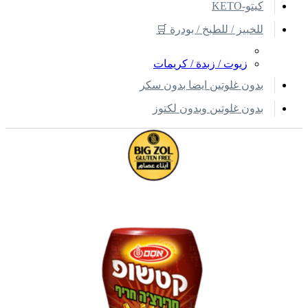
كيتو-KETO
للخبيز / للطبخ / بودرة 🛒
زيوت / زبدة / كريمات
بدون غلوتين ايضا بدون سكر
بدون غلوتين وبدون لكتوز