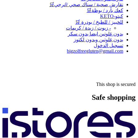
نقارش صحية / سناك صحي /انرجي🛒
كعك بارد / بوظة🛒
كيتو-KETO
للخبيز / للطبخ / بودرة 🛒
- زيوت / زبدة / كريمات
بدون غلوتين ايضا بدون سكر
بدون غلوتين وبدون لكتوز
تسجيل الدخول
bigzolfreegluten@gmail.com
This shop is secured
Safe shopping