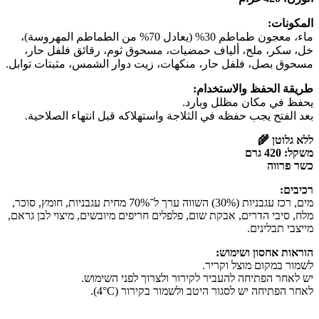
المكونات:
ماء، معجون طماطم 30% (يعادل 70% من الطماطم المهروسة)،
خل، سكر، ملح، ألياف حمضيات، مسحوق ثوم، رقائق فلفل حار،
مسحوق بصل، فلفل حار، منكهات، زيت دوار الشمس، مثبتات توابل.
طريقة الحفظ والاستخدام:
يحفظ في مكان مظلل وبارد.
بعد الفتح يجب حفظه في الثلاجة واستهلاكه قبل انتهاء الصلاحية.
ללא גלוטן 🌾
משקל: 420 גרם
כשר פרווה
רכיבים:
מים, רכז עגבניות (30%) השווה ערך ל־70% מחית עגבניות, חומץ, סוכר,
מלח, סיבי הדרים, אבקת שום, פלפלים חריפים מיובשים, מיצוי לבן גראם,
מייצבי תבלינים.
הוראות אחסון ושימוש:
לשמור במקום מוצל וקריר.
יש לאחר הפתיחה להעביר לקירור ולצרוך לפני השימוש.
לאחר הפתיחה יש לסגור היטב ולשמור בקירור (4°C).