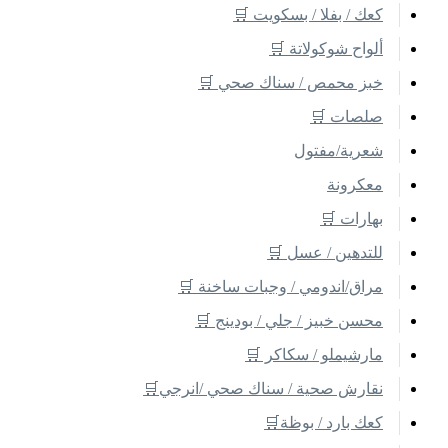
كعك / بفلا / بسكويت 🛒
ألواح شوكولاتة 🛒
خبز محمص / سناك صحي 🛒
صلصات 🛒
شعرية/مفتول
معكرونة
بهارات 🛒
للتدهين / عسل 🛒
مراق/اندومي / وجبات ساخنة 🛒
محسن خبيز / جلي / بودينج 🛒
مارشيملو / سكاكر 🛒
نقارش صحية / سناك صحي /انرجي🛒
كعك بارد / بوظة🛒