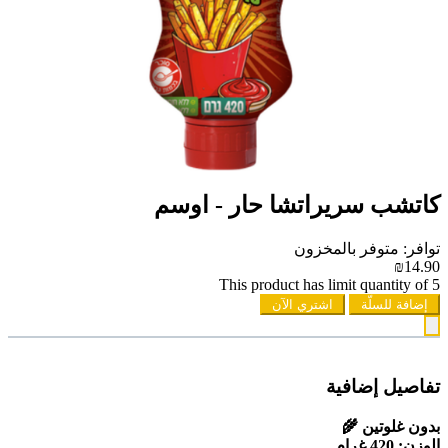
كاتشب سريراتشا حار - اوسم
توافر: متوفر بالمخزون
₪14.90
This product has limit quantity of 5
إضافة للسلّة
اشتري الآن
تفاصيل إضافية
بدون غلوتين 🌾
الوزن: 420 غرام