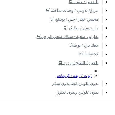
للتدهين / عسل 🛒
مراق/اندومي / وجبات ساخنة 🛒
محسن خبيز / جلي / بودينج 🛒
مارشيملو / سكاكر 🛒
نقارش صحية / سناك صحي /انرجي🛒
كعك بارد / بوظة🛒
كيتو-KETO
للخبيز / للطبخ / بودرة 🛒
زيوت / زبدة / كريمات
بدون غلوتين ايضا بدون سكر
بدون غلوتين وبدون لكتوز