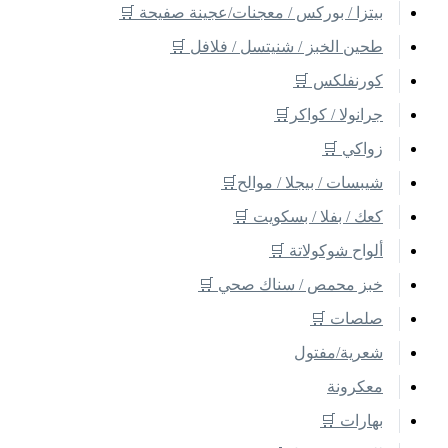
بيتزا / بوركس / معجنات/عجينة صفيحة 🛒
طحين الخبز / شنيتسل / فلافل 🛒
كورنفلكس 🛒
جرانولا / كواكر🛒
زواكي 🛒
شيبسات / بيجلا / موالح🛒
كعك / بفلا / بسكويت 🛒
ألواح شوكولاتة 🛒
خبز محمص / سناك صحي 🛒
صلصات 🛒
شعرية/مفتول
معكرونة
بهارات 🛒