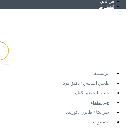
ﻣﻦ ﻧﺤﻦ
اتصل بنا
اﻟﺮﺋﻴﺴﻴﺔ
طحين أساسي / دقيق ذرة
خليط لتحضير كعك
خبر مقطع
خبز بيتا / طابون / تورتيلا
لحمنيوت