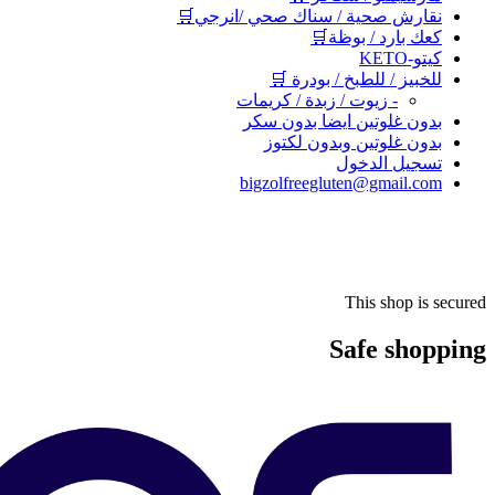
نقارش صحية / سناك صحي /انرجي🛒
كعك بارد / بوظة🛒
كيتو-KETO
للخبيز / للطبخ / بودرة 🛒
- زيوت / زبدة / كريمات
بدون غلوتين ايضا بدون سكر
بدون غلوتين وبدون لكتوز
تسجيل الدخول
bigzolfreegluten@gmail.com
This shop is secured
Safe shopping