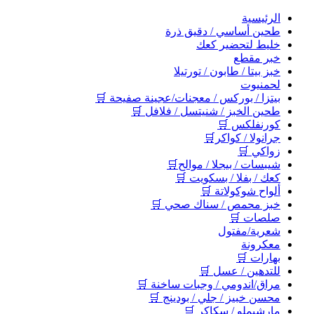
اﻟﺮﺋﻴﺴﻴﺔ
طحين أساسي / دقيق ذرة
خليط لتحضير كعك
خبر مقطع
خبز بيتا / طابون / تورتيلا
لحمنيوت
بيتزا / بوركس / معجنات/عجينة صفيحة 🛒
طحين الخبز / شنيتسل / فلافل 🛒
كورنفلكس 🛒
جرانولا / كواكر🛒
زواكي 🛒
شيبسات / بيجلا / موالح🛒
كعك / بفلا / بسكويت 🛒
ألواح شوكولاتة 🛒
خبز محمص / سناك صحي 🛒
صلصات 🛒
شعرية/مفتول
معكرونة
بهارات 🛒
للتدهين / عسل 🛒
مراق/اندومي / وجبات ساخنة 🛒
محسن خبيز / جلي / بودينج 🛒
مارشيملو / سكاكر 🛒