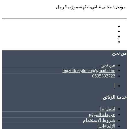
موديل:
محلى-نباتي-بنكهة-موز-مكرمل
ﻣﻦ ﻧﺤﻦ
ﻣﻦ ﻧﺤﻦ
bigzolfreegluten@gmail.com
0535333722
خدمة الزبائن
اتصل بنا
خريطة الموقع
شروط الاستخدام
الإلغاءات