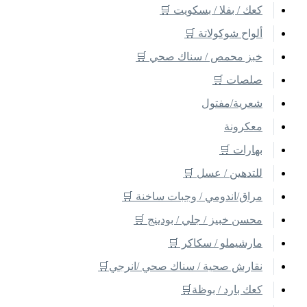
كعك / بفلا / بسكويت 🛒
ألواح شوكولاتة 🛒
خبز محمص / سناك صحي 🛒
صلصات 🛒
شعرية/مفتول
معكرونة
بهارات 🛒
للتدهين / عسل 🛒
مراق/اندومي / وجبات ساخنة 🛒
محسن خبيز / جلي / بودينج 🛒
مارشيملو / سكاكر 🛒
نقارش صحية / سناك صحي /انرجي🛒
كعك بارد / بوظة🛒