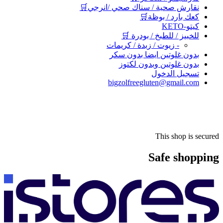
نقارش صحية / سناك صحي /انرجي🛒
كعك بارد / بوظة🛒
كيتو-KETO
للخبيز / للطبخ / بودرة 🛒
- زيوت / زبدة / كريمات
بدون غلوتين ايضا بدون سكر
بدون غلوتين وبدون لكتوز
تسجيل الدخول
bigzolfreegluten@gmail.com
This shop is secured
Safe shopping