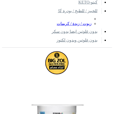
كيتو-KETO
للخبيز / للطبخ / بودرة 🛒
زيوت / زبدة / كريمات
بدون غلوتين ايضا بدون سكر
بدون غلوتين وبدون لكتوز