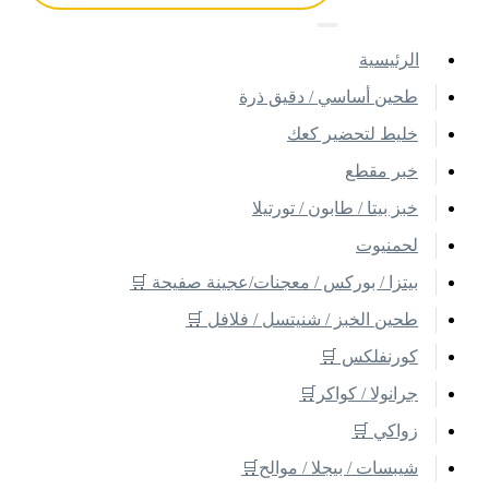
اﻟﺮﺋﻴﺴﻴﺔ
طحين أساسي / دقيق ذرة
خليط لتحضير كعك
خبر مقطع
خبز بيتا / طابون / تورتيلا
لحمنيوت
بيتزا / بوركس / معجنات/عجينة صفيحة 🛒
طحين الخبز / شنيتسل / فلافل 🛒
كورنفلكس 🛒
جرانولا / كواكر🛒
زواكي 🛒
شيبسات / بيجلا / موالح🛒