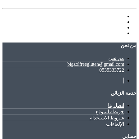
ﻣﻦ ﻧﺤﻦ
ﻣﻦ ﻧﺤﻦ
bigzolfreegluten@gmail.com
0535333722
خدمة الزبائن
اتصل بنا
خريطة الموقع
شروط الاستخدام
الإلغاءات
حسابي