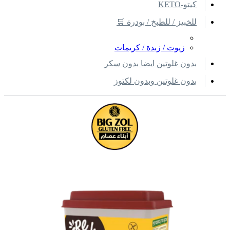
كيتو-KETO
للخبيز / للطبخ / بودرة 🛒
زيوت / زبدة / كريمات
بدون غلوتين ايضا بدون سكر
بدون غلوتين وبدون لكتوز