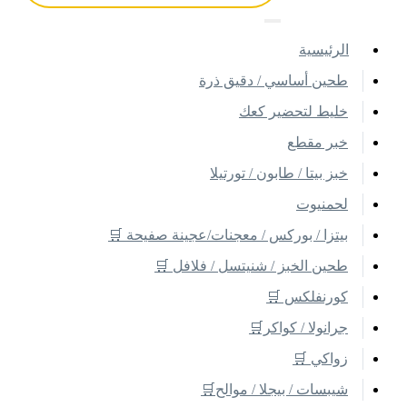
اﻟﺮﺋﻴﺴﻴﺔ
طحين أساسي / دقيق ذرة
خليط لتحضير كعك
خبر مقطع
خبز بيتا / طابون / تورتيلا
لحمنيوت
بيتزا / بوركس / معجنات/عجينة صفيحة 🛒
طحين الخبز / شنيتسل / فلافل 🛒
كورنفلكس 🛒
جرانولا / كواكر🛒
زواكي 🛒
شيبسات / بيجلا / موالح🛒