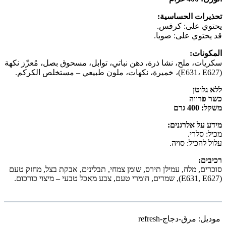
تحذيرات الحساسية:
يحتوي على: كرفس.
قد يحتوي على: صويا.
المكونات:
سكريات، ملح، نشا ذرة، دهن نباتي، توابل، مسحوق بصل، مُعزّز نكهة
(E631، E627)، خميرة، نكهات، ملون طبيعي – مستخلص الكركم.
ללא גלוטן
כשר פרווה
משקל: 400 גרם
מידע על אלרגנים:
מכיל: סלרי.
עלול להכיל: סויה.
רכיבים:
סוכרים, מלח, עמילן תירס, שומן צמחי, תבלינים, אבקת בצל, מחזק טעם
(E631, E627), שמרים, חומרי טעם, צבע מאכל טבעי – מיצוי כורכום.
موديل:
مرق-دجاج-refresh