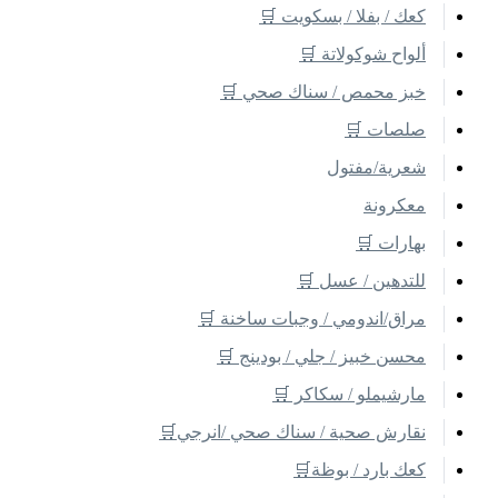
كعك / بفلا / بسكويت 🛒
ألواح شوكولاتة 🛒
خبز محمص / سناك صحي 🛒
صلصات 🛒
شعرية/مفتول
معكرونة
بهارات 🛒
للتدهين / عسل 🛒
مراق/اندومي / وجبات ساخنة 🛒
محسن خبيز / جلي / بودينج 🛒
مارشيملو / سكاكر 🛒
نقارش صحية / سناك صحي /انرجي🛒
كعك بارد / بوظة🛒