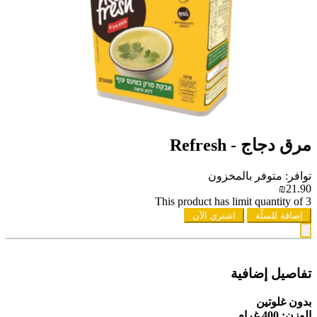
مرق دجاج - Refresh
توافر: متوفر بالمخزون
₪21.90
This product has limit quantity of 3
إضافة للسلّة
اشتري الآن
تفاصيل إضافية
بدون غلوتين
الوزن: 400 غرام