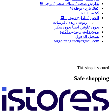
نقارش صحية / سناك صحي /انرجي🛒
كعك بارد / بوظة🛒
كيتو-KETO
للخبيز / للطبخ / بودرة 🛒
- زيوت / زبدة / كريمات
بدون غلوتين ايضا بدون سكر
بدون غلوتين وبدون لكتوز
تسجيل الدخول
bigzolfreegluten@gmail.com
This shop is secured
Safe shopping