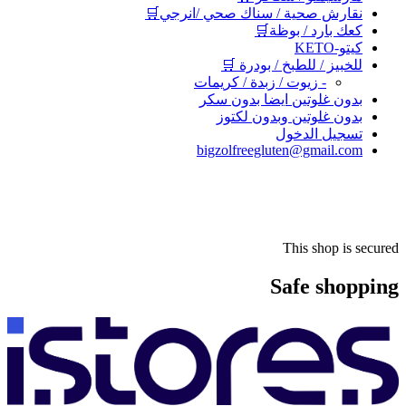
نقارش صحية / سناك صحي /انرجي🛒
كعك بارد / بوظة🛒
كيتو-KETO
للخبيز / للطبخ / بودرة 🛒
- زيوت / زبدة / كريمات
بدون غلوتين ايضا بدون سكر
بدون غلوتين وبدون لكتوز
تسجيل الدخول
bigzolfreegluten@gmail.com
This shop is secured
Safe shopping