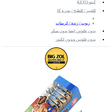
كيتو-KETO
للخبيز / للطبخ / بودرة 🛒
زيوت / زبدة / كريمات
بدون غلوتين ايضا بدون سكر
بدون غلوتين وبدون لكتوز