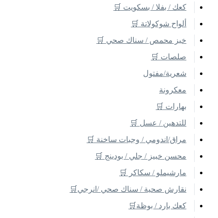
كعك / بفلا / بسكويت 🛒
ألواح شوكولاتة 🛒
خبز محمص / سناك صحي 🛒
صلصات 🛒
شعرية/مفتول
معكرونة
بهارات 🛒
للتدهين / عسل 🛒
مراق/اندومي / وجبات ساخنة 🛒
محسن خبيز / جلي / بودينج 🛒
مارشيملو / سكاكر 🛒
نقارش صحية / سناك صحي /انرجي🛒
كعك بارد / بوظة🛒