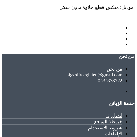
موديل:
ميكس-قطع-حلاوة-بدون-سكر
ﻣﻦ ﻧﺤﻦ
ﻣﻦ ﻧﺤﻦ
bigzolfreegluten@gmail.com
0535333722
خدمة الزبائن
اتصل بنا
خريطة الموقع
شروط الاستخدام
الإلغاءات