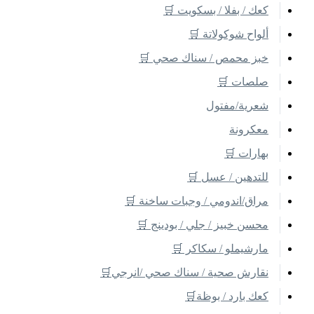
كعك / بفلا / بسكويت 🛒
ألواح شوكولاتة 🛒
خبز محمص / سناك صحي 🛒
صلصات 🛒
شعرية/مفتول
معكرونة
بهارات 🛒
للتدهين / عسل 🛒
مراق/اندومي / وجبات ساخنة 🛒
محسن خبيز / جلي / بودينج 🛒
مارشيملو / سكاكر 🛒
نقارش صحية / سناك صحي /انرجي🛒
كعك بارد / بوظة🛒