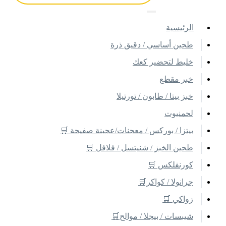
اﻟﺮﺋﻴﺴﻴﺔ
طحين أساسي / دقيق ذرة
خليط لتحضير كعك
خبر مقطع
خبز بيتا / طابون / تورتيلا
لحمنيوت
بيتزا / بوركس / معجنات/عجينة صفيحة 🛒
طحين الخبز / شنيتسل / فلافل 🛒
كورنفلكس 🛒
جرانولا / كواكر🛒
زواكي 🛒
شيبسات / بيجلا / موالح🛒