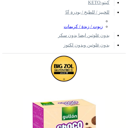
كيتو-KETO
للخبيز / للطبخ / بودرة 🛒
زيوت / زبدة / كريمات
بدون غلوتين ايضا بدون سكر
بدون غلوتين وبدون لكتوز