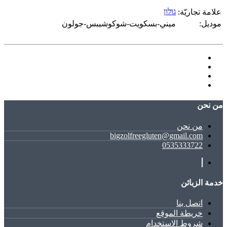
גולון
علامة تجاريّة:
موديل:
ميني-بسكويت-شوكوشيبس-جولون
ﻣﻦ ﻧﺤﻦ
ﻣﻦ ﻧﺤﻦ
bigzolfreegluten@gmail.com
0535333722
خدمة الزبائن
اتصل بنا
خريطة الموقع
شروط الاستخدام