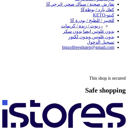
نقارش صحية / سناك صحي /انرجي🛒
كعك بارد / بوظة🛒
كيتو-KETO
للخبيز / للطبخ / بودرة 🛒
- زيوت / زبدة / كريمات
بدون غلوتين ايضا بدون سكر
بدون غلوتين وبدون لكتوز
تسجيل الدخول
bigzolfreegluten@gmail.com
This shop is secured
Safe shopping