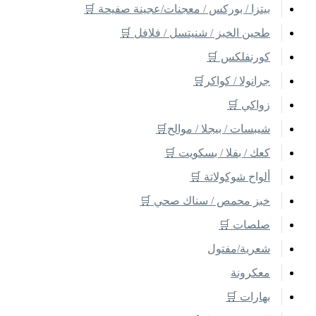
بيتزا / بوركس / معجنات/عجينة صفيحة 🛒
طحين الخبز / شنيتسل / فلافل 🛒
كورنفلكس 🛒
جرانولا / كواكر🛒
زواكي 🛒
شيبسات / بيجلا / موالح🛒
كعك / بفلا / بسكويت 🛒
ألواح شوكولاتة 🛒
خبز محمص / سناك صحي 🛒
صلصات 🛒
شعرية/مفتول
معكرونة
بهارات 🛒