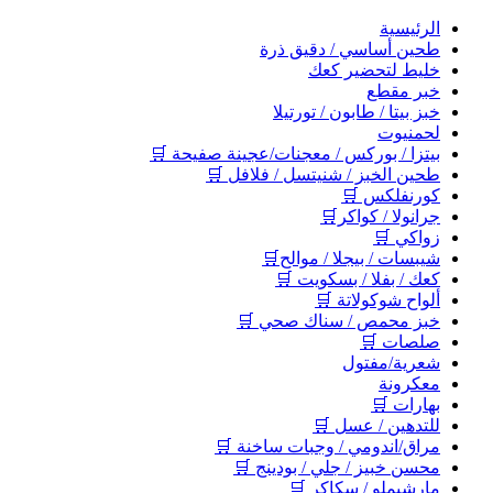
اﻟﺮﺋﻴﺴﻴﺔ
طحين أساسي / دقيق ذرة
خليط لتحضير كعك
خبر مقطع
خبز بيتا / طابون / تورتيلا
لحمنيوت
بيتزا / بوركس / معجنات/عجينة صفيحة 🛒
طحين الخبز / شنيتسل / فلافل 🛒
كورنفلكس 🛒
جرانولا / كواكر🛒
زواكي 🛒
شيبسات / بيجلا / موالح🛒
كعك / بفلا / بسكويت 🛒
ألواح شوكولاتة 🛒
خبز محمص / سناك صحي 🛒
صلصات 🛒
شعرية/مفتول
معكرونة
بهارات 🛒
للتدهين / عسل 🛒
مراق/اندومي / وجبات ساخنة 🛒
محسن خبيز / جلي / بودينج 🛒
مارشيملو / سكاكر 🛒