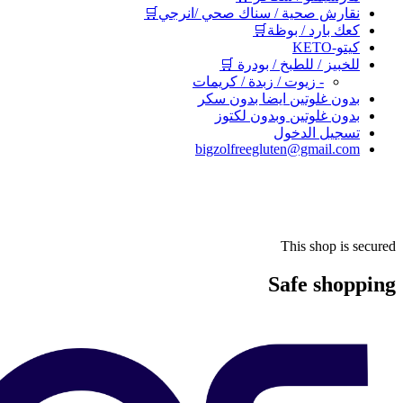
نقارش صحية / سناك صحي /انرجي🛒
كعك بارد / بوظة🛒
كيتو-KETO
للخبيز / للطبخ / بودرة 🛒
- زيوت / زبدة / كريمات
بدون غلوتين ايضا بدون سكر
بدون غلوتين وبدون لكتوز
تسجيل الدخول
bigzolfreegluten@gmail.com
This shop is secured
Safe shopping