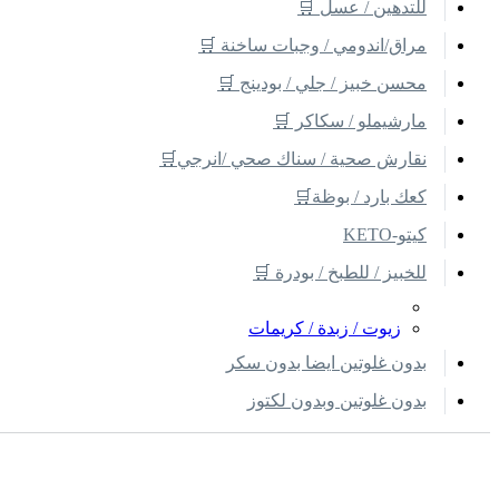
للتدهين / عسل 🛒
مراق/اندومي / وجبات ساخنة 🛒
محسن خبيز / جلي / بودينج 🛒
مارشيملو / سكاكر 🛒
نقارش صحية / سناك صحي /انرجي🛒
كعك بارد / بوظة🛒
كيتو-KETO
للخبيز / للطبخ / بودرة 🛒
زيوت / زبدة / كريمات
بدون غلوتين ايضا بدون سكر
بدون غلوتين وبدون لكتوز