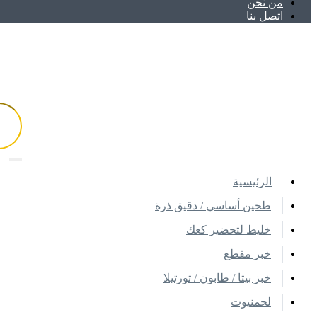
ﻣﻦ ﻧﺤﻦ
اتصل بنا
اﻟﺮﺋﻴﺴﻴﺔ
طحين أساسي / دقيق ذرة
خليط لتحضير كعك
خبر مقطع
خبز بيتا / طابون / تورتيلا
لحمنيوت