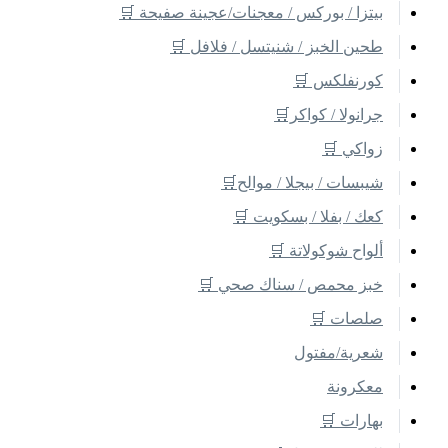
بيتزا / بوركس / معجنات/عجينة صفيحة 🛒
طحين الخبز / شنيتسل / فلافل 🛒
كورنفلكس 🛒
جرانولا / كواكر🛒
زواكي 🛒
شيبسات / بيجلا / موالح🛒
كعك / بفلا / بسكويت 🛒
ألواح شوكولاتة 🛒
خبز محمص / سناك صحي 🛒
صلصات 🛒
شعرية/مفتول
معكرونة
بهارات 🛒