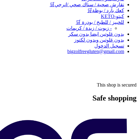
نقارش صحية / سناك صحي /انرجي🛒
كعك بارد / بوظة🛒
كيتو-KETO
للخبيز / للطبخ / بودرة 🛒
- زيوت / زبدة / كريمات
بدون غلوتين ايضا بدون سكر
بدون غلوتين وبدون لكتوز
تسجيل الدخول
bigzolfreegluten@gmail.com
This shop is secured
Safe shopping