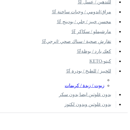
للتدهين / عسل 🛒
مراق/اندومي / وجبات ساخنة 🛒
محسن خبيز / جلي / بودينج 🛒
مارشيملو / سكاكر 🛒
نقارش صحية / سناك صحي /انرجي🛒
كعك بارد / بوظة🛒
كيتو-KETO
للخبيز / للطبخ / بودرة 🛒
زيوت / زبدة / كريمات
بدون غلوتين ايضا بدون سكر
بدون غلوتين وبدون لكتوز