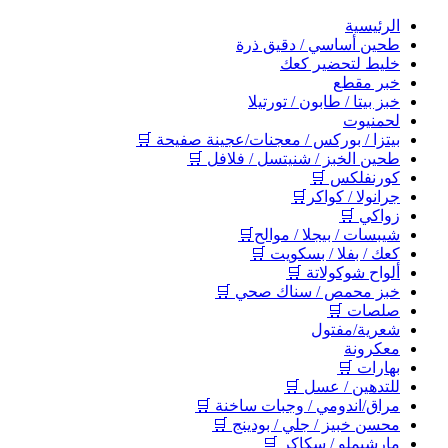
اﻟﺮﺋﻴﺴﻴﺔ
طحين أساسي / دقيق ذرة
خليط لتحضير كعك
خبر مقطع
خبز بيتا / طابون / تورتيلا
لحمنيوت
بيتزا / بوركس / معجنات/عجينة صفيحة 🛒
طحين الخبز / شنيتسل / فلافل 🛒
كورنفلكس 🛒
جرانولا / كواكر🛒
زواكي 🛒
شيبسات / بيجلا / موالح🛒
كعك / بفلا / بسكويت 🛒
ألواح شوكولاتة 🛒
خبز محمص / سناك صحي 🛒
صلصات 🛒
شعرية/مفتول
معكرونة
بهارات 🛒
للتدهين / عسل 🛒
مراق/اندومي / وجبات ساخنة 🛒
محسن خبيز / جلي / بودينج 🛒
مارشيملو / سكاكر 🛒