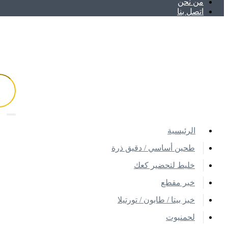
ﻣﻦ ﻧﺤﻦ
اتصل بنا
اﻟﺮﺋﻴﺴﻴﺔ
طحين أساسي / دقيق ذرة
خليط لتحضير كعك
خبر مقطع
خبز بيتا / طابون / تورتيلا
لحمنيوت