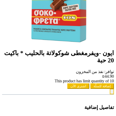
ايون -ويفرمغطى شوكولاتة بالحليب * باكيت
20 حبة
توافر: نفذ من المخزون
₪44.90
This product has limit quantity of 10
إضافة للسلّة
اشتري الآن
تفاصيل إضافية