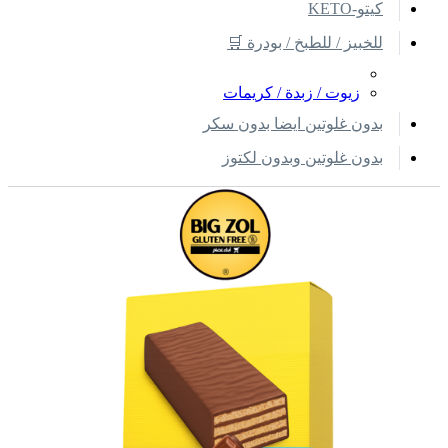
كيتو-KETO
للخبيز / للطبخ / بودرة 🛒
زيوت / زبدة / كريمات
بدون غلوتين ايضا بدون سكر
بدون غلوتين وبدون لكتوز