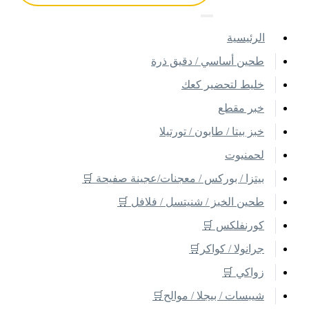
اﻟﺮﺋﻴﺴﻴﺔ
طحين أساسي / دقيق ذرة
خليط لتحضير كعك
خبر مقطع
خبز بيتا / طابون / تورتيلا
لحمنيوت
بيتزا / بوركس / معجنات/عجينة صفيحة 🛒
طحين الخبز / شنيتسل / فلافل 🛒
كورنفلكس 🛒
جرانولا / كواكر🛒
زواكي 🛒
شيبسات / بيجلا / موالح🛒