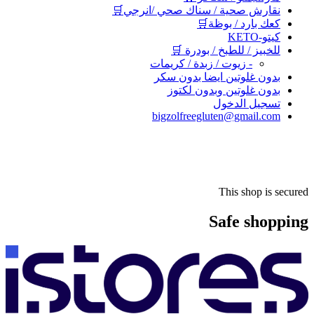
نقارش صحية / سناك صحي /انرجي🛒
كعك بارد / بوظة🛒
كيتو-KETO
للخبيز / للطبخ / بودرة 🛒
- زيوت / زبدة / كريمات
بدون غلوتين ايضا بدون سكر
بدون غلوتين وبدون لكتوز
تسجيل الدخول
bigzolfreegluten@gmail.com
This shop is secured
Safe shopping