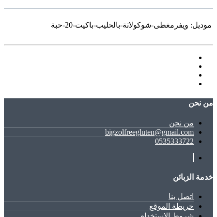
موديل:
ويفرمغطى-شوكولاتة-بالحليب-باكيت-20-حبة
ﻣﻦ ﻧﺤﻦ
ﻣﻦ ﻧﺤﻦ
bigzolfreegluten@gmail.com
0535333722
خدمة الزبائن
اتصل بنا
خريطة الموقع
شروط الاستخدام