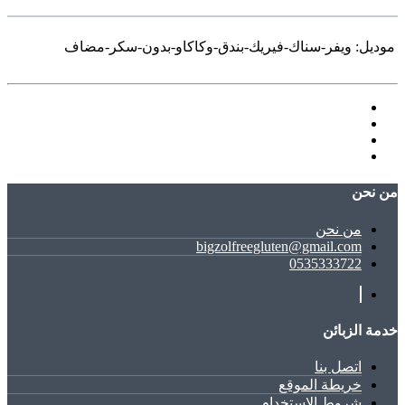
موديل:
ويفر-سناك-فيريك-بندق-وكاكاو-بدون-سكر-مضاف
ﻣﻦ ﻧﺤﻦ
ﻣﻦ ﻧﺤﻦ
bigzolfreegluten@gmail.com
0535333722
خدمة الزبائن
اتصل بنا
خريطة الموقع
شروط الاستخدام