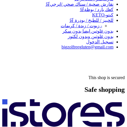
نقارش صحية / سناك صحي /انرجي🛒
كعك بارد / بوظة🛒
كيتو-KETO
للخبيز / للطبخ / بودرة 🛒
- زيوت / زبدة / كريمات
بدون غلوتين ايضا بدون سكر
بدون غلوتين وبدون لكتوز
تسجيل الدخول
bigzolfreegluten@gmail.com
This shop is secured
Safe shopping