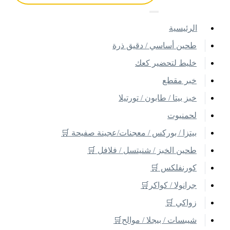
اﻟﺮﺋﻴﺴﻴﺔ
طحين أساسي / دقيق ذرة
خليط لتحضير كعك
خبر مقطع
خبز بيتا / طابون / تورتيلا
لحمنيوت
بيتزا / بوركس / معجنات/عجينة صفيحة 🛒
طحين الخبز / شنيتسل / فلافل 🛒
كورنفلكس 🛒
جرانولا / كواكر🛒
زواكي 🛒
شيبسات / بيجلا / موالح🛒