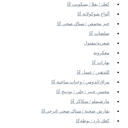
كعك / بفلا / بسكويت 🛒
ألواح شوكولاتة 🛒
خبز محمص / سناك صحي 🛒
صلصات 🛒
شعرية/مفتول
معكرونة
بهارات 🛒
للتدهين / عسل 🛒
مراق/اندومي / وجبات ساخنة 🛒
محسن خبيز / جلي / بودينج 🛒
مارشيملو / سكاكر 🛒
نقارش صحية / سناك صحي /انرجي🛒
كعك بارد / بوظة🛒