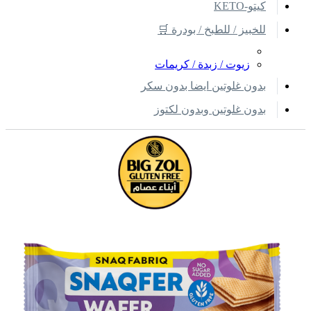
كيتو-KETO
للخبيز / للطبخ / بودرة 🛒
زيوت / زبدة / كريمات
بدون غلوتين ايضا بدون سكر
بدون غلوتين وبدون لكتوز