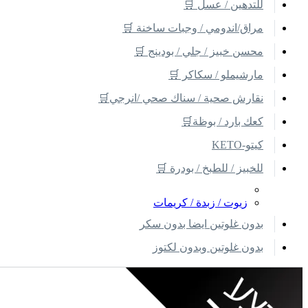
للتدهين / عسل 🛒
مراق/اندومي / وجبات ساخنة 🛒
محسن خبيز / جلي / بودينج 🛒
مارشيملو / سكاكر 🛒
نقارش صحية / سناك صحي /انرجي🛒
كعك بارد / بوظة🛒
كيتو-KETO
للخبيز / للطبخ / بودرة 🛒
زيوت / زبدة / كريمات
بدون غلوتين ايضا بدون سكر
بدون غلوتين وبدون لكتوز