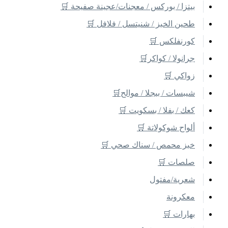
بيتزا / بوركس / معجنات/عجينة صفيحة 🛒
طحين الخبز / شنيتسل / فلافل 🛒
كورنفلكس 🛒
جرانولا / كواكر🛒
زواكي 🛒
شيبسات / بيجلا / موالح🛒
كعك / بفلا / بسكويت 🛒
ألواح شوكولاتة 🛒
خبز محمص / سناك صحي 🛒
صلصات 🛒
شعرية/مفتول
معكرونة
بهارات 🛒