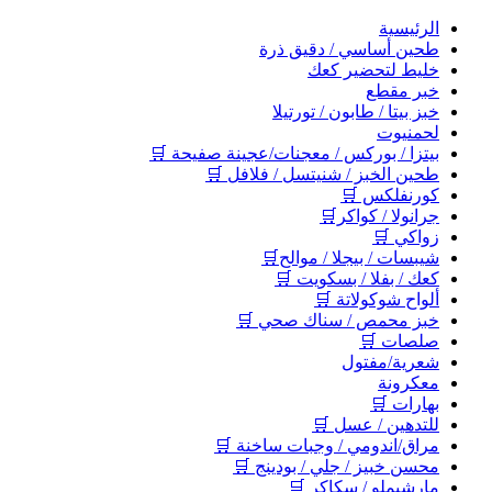
اﻟﺮﺋﻴﺴﻴﺔ
طحين أساسي / دقيق ذرة
خليط لتحضير كعك
خبر مقطع
خبز بيتا / طابون / تورتيلا
لحمنيوت
بيتزا / بوركس / معجنات/عجينة صفيحة 🛒
طحين الخبز / شنيتسل / فلافل 🛒
كورنفلكس 🛒
جرانولا / كواكر🛒
زواكي 🛒
شيبسات / بيجلا / موالح🛒
كعك / بفلا / بسكويت 🛒
ألواح شوكولاتة 🛒
خبز محمص / سناك صحي 🛒
صلصات 🛒
شعرية/مفتول
معكرونة
بهارات 🛒
للتدهين / عسل 🛒
مراق/اندومي / وجبات ساخنة 🛒
محسن خبيز / جلي / بودينج 🛒
مارشيملو / سكاكر 🛒