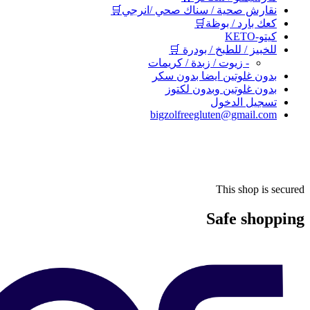
نقارش صحية / سناك صحي /انرجي🛒
كعك بارد / بوظة🛒
كيتو-KETO
للخبيز / للطبخ / بودرة 🛒
- زيوت / زبدة / كريمات
بدون غلوتين ايضا بدون سكر
بدون غلوتين وبدون لكتوز
تسجيل الدخول
bigzolfreegluten@gmail.com
This shop is secured
Safe shopping