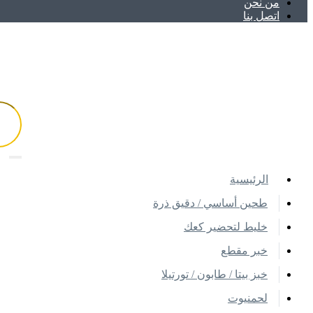
ﻣﻦ ﻧﺤﻦ
اتصل بنا
اﻟﺮﺋﻴﺴﻴﺔ
طحين أساسي / دقيق ذرة
خليط لتحضير كعك
خبر مقطع
خبز بيتا / طابون / تورتيلا
لحمنيوت