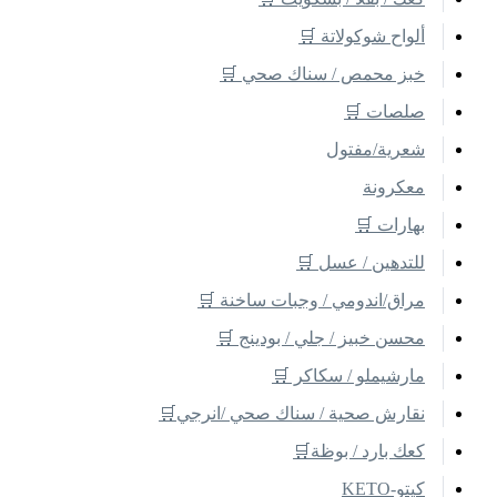
ألواح شوكولاتة 🛒
خبز محمص / سناك صحي 🛒
صلصات 🛒
شعرية/مفتول
معكرونة
بهارات 🛒
للتدهين / عسل 🛒
مراق/اندومي / وجبات ساخنة 🛒
محسن خبيز / جلي / بودينج 🛒
مارشيملو / سكاكر 🛒
نقارش صحية / سناك صحي /انرجي🛒
كعك بارد / بوظة🛒
كيتو-KETO