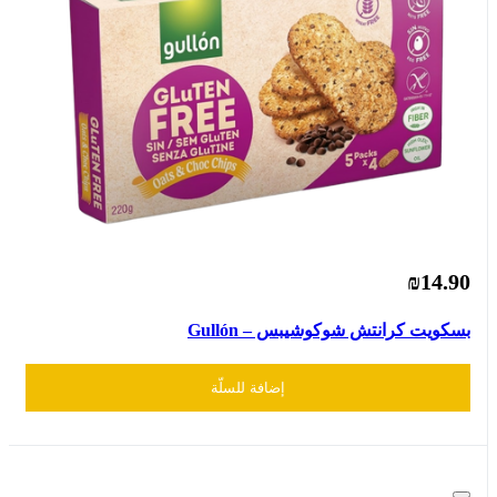
₪14.90
بسكويت كرانتش شوكوشيبس – Gullón
إضافة للسلّة