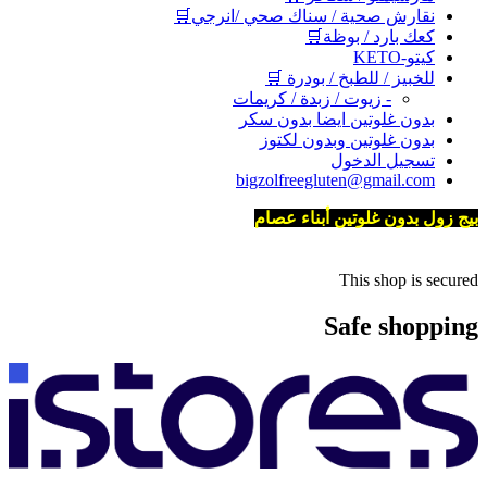
نقارش صحية / سناك صحي /انرجي🛒
كعك بارد / بوظة🛒
كيتو-KETO
للخبيز / للطبخ / بودرة 🛒
- زيوت / زبدة / كريمات
بدون غلوتين ايضا بدون سكر
بدون غلوتين وبدون لكتوز
تسجيل الدخول
bigzolfreegluten@gmail.com
بيج زول بدون غلوتين أبناء عصام
This shop is secured
Safe shopping