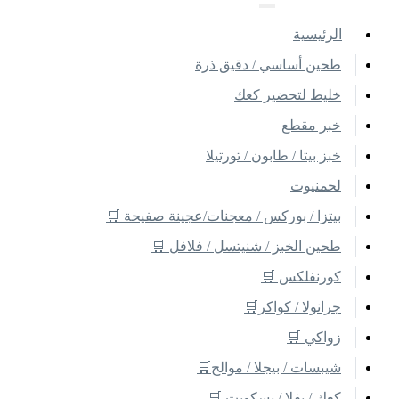
اﻟﺮﺋﻴﺴﻴﺔ
طحين أساسي / دقيق ذرة
خليط لتحضير كعك
خبر مقطع
خبز بيتا / طابون / تورتيلا
لحمنيوت
بيتزا / بوركس / معجنات/عجينة صفيحة 🛒
طحين الخبز / شنيتسل / فلافل 🛒
كورنفلكس 🛒
جرانولا / كواكر🛒
زواكي 🛒
شيبسات / بيجلا / موالح🛒
كعك / بفلا / بسكويت 🛒