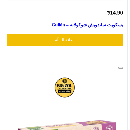
₪14.90
بسكويت ساندويش شوكولاتة – Gullón
إضافة للسلّة