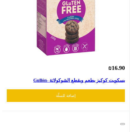
₪16.90
بسكويت كوكيز بطعم وبقطع الشوكولاتة -Gullón
إضافة للسلّة