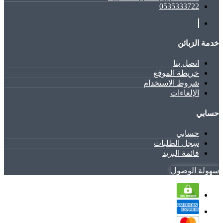
0535333722
خدمة الزبائن
اتصل بنا
خريطة الموقع
شروط الاستخدام
الإلغاءات
حسابي
حسابي
سِجل الطلبات
قائمة البريد
سهولة الوصول