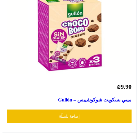
₪9.90
ميني بسكويت شوكوشيبس – Gullón
إضافة للسلّة