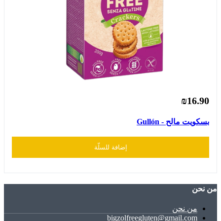
₪16.90
بسكويت مالح - Gullón
إضافة للسلّة
ﻣﻦ ﻧﺤﻦ
ﻣﻦ ﻧﺤﻦ
bigzolfreegluten@gmail.com