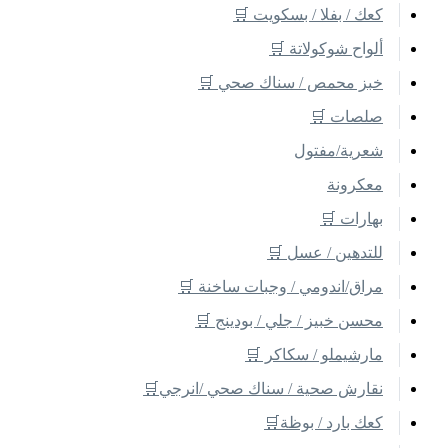
كعك / بفلا / بسكويت 🛒
ألواح شوكولاتة 🛒
خبز محمص / سناك صحي 🛒
صلصات 🛒
شعرية/مفتول
معكرونة
بهارات 🛒
للتدهين / عسل 🛒
مراق/اندومي / وجبات ساخنة 🛒
محسن خبيز / جلي / بودينج 🛒
مارشيملو / سكاكر 🛒
نقارش صحية / سناك صحي /انرجي🛒
كعك بارد / بوظة🛒