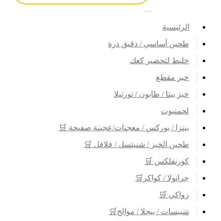
اﻟﺮﺋﻴﺴﻴﺔ
طحين أساسي / دقيق ذرة
خليط لتحضير كعك
خبر مقطع
خبز بيتا / طابون / تورتيلا
لحمنيوت
بيتزا / بوركس / معجنات/عجينة صفيحة 🛒
طحين الخبز / شنيتسل / فلافل 🛒
كورنفلكس 🛒
جرانولا / كواكر🛒
زواكي 🛒
شيبسات / بيجلا / موالح🛒