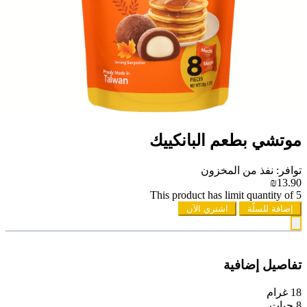
موتشي بطعم البانكييك
توافر: نفذ من المخزون
₪13.90
This product has limit quantity of 5
إضافة للسلّة
اشتري الآن
تفاصيل إضافية
18 غرام
8 حبات