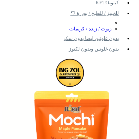
كيتو-KETO
للخبيز / للطبخ / بودرة 🛒
زيوت / زبدة / كريمات
بدون غلوتين ايضا بدون سكر
بدون غلوتين وبدون لكتوز