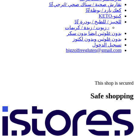
نقارش صحية / سناك صحي /انرجي🛒
كعك بارد / بوظة🛒
كيتو-KETO
للخبيز / للطبخ / بودرة 🛒
- زيوت / زبدة / كريمات
بدون غلوتين ايضا بدون سكر
بدون غلوتين وبدون لكتوز
تسجيل الدخول
bigzolfreegluten@gmail.com
This shop is secured
Safe shopping