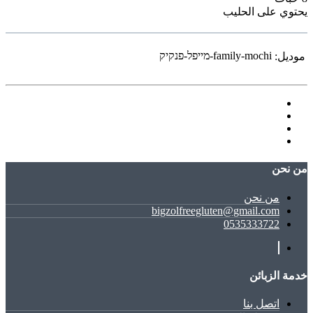
يحتوي على الحليب
family-mochi-מייפל-פנקיק
موديل:
ﻣﻦ ﻧﺤﻦ
ﻣﻦ ﻧﺤﻦ
bigzolfreegluten@gmail.com
0535333722
خدمة الزبائن
اتصل بنا