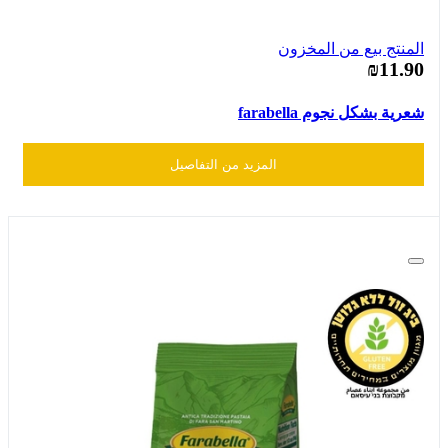
المنتج بيع من المخزون
₪11.90
شعرية بشكل نجوم farabella
المزيد من التفاصيل