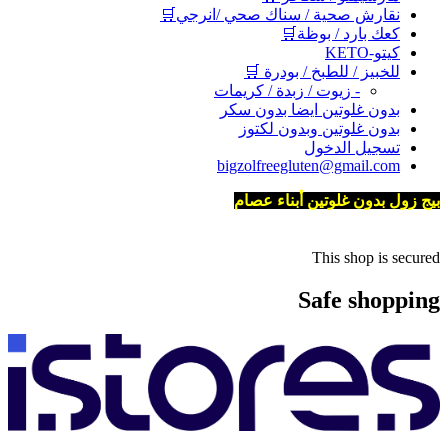
نقارش صحية / سناك صحي /انرجي🛒
كعك بارد / بوظة🛒
كيتو-KETO
للخبيز / للطبخ / بودرة 🛒
- زيوت / زبدة / كريمات
بدون غلوتين ايضا بدون سكر
بدون غلوتين وبدون لكتوز
تسجيل الدخول
bigzolfreegluten@gmail.com
بيج زول بدون غلوتين أبناء عصام
This shop is secured
Safe shopping