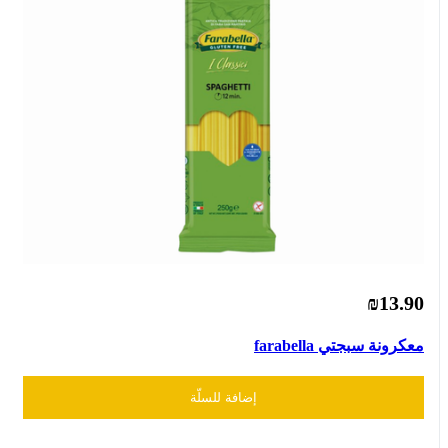
₪13.90
معكرونة سبجتي farabella
إضافة للسلّة