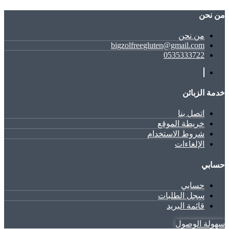
ﻣﻦ ﻧﺤﻦ
ﻣﻦ ﻧﺤﻦ
bigzolfreegluten@gmail.com
0535333722
خدمة الزبائن
اتصل بنا
خريطة الموقع
شروط الاستخدام
الإلغاءات
حسابي
حسابي
سِجل الطلبات
قائمة البريد
سهولة الوصول