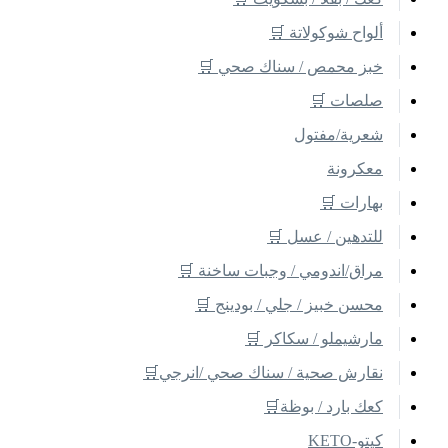
ألواح شوكولاتة 🛒
خبز محمص / سناك صحي 🛒
صلصات 🛒
شعرية/مفتول
معكرونة
بهارات 🛒
للتدهين / عسل 🛒
مراق/اندومي / وجبات ساخنة 🛒
محسن خبيز / جلي / بودينج 🛒
مارشيملو / سكاكر 🛒
نقارش صحية / سناك صحي /انرجي🛒
كعك بارد / بوظة🛒
كيتو-KETO