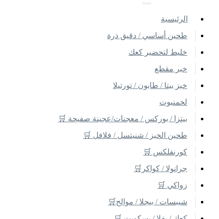
اﻟﺮﺋﻴﺴﻴﺔ
طحين أساسي / دقيق ذرة
خليط لتحضير كعك
خبر مقطع
خبز بيتا / طابون / تورتيلا
لحمنيوت
بيتزا / بوركس / معجنات/عجينة صفيحة 🛒
طحين الخبز / شنيتسل / فلافل 🛒
كورنفلكس 🛒
جرانولا / كواكر🛒
زواكي 🛒
شيبسات / بيجلا / موالح🛒
كعك / بفلا / بسكويت 🛒