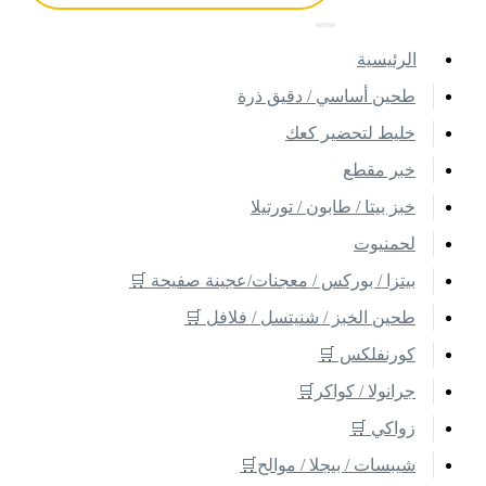
اﻟﺮﺋﻴﺴﻴﺔ
طحين أساسي / دقيق ذرة
خليط لتحضير كعك
خبر مقطع
خبز بيتا / طابون / تورتيلا
لحمنيوت
بيتزا / بوركس / معجنات/عجينة صفيحة 🛒
طحين الخبز / شنيتسل / فلافل 🛒
كورنفلكس 🛒
جرانولا / كواكر🛒
زواكي 🛒
شيبسات / بيجلا / موالح🛒