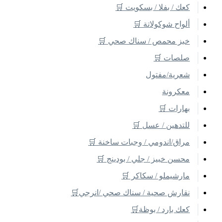
كعك / بفلا / بسكويت 🛒
ألواح شوكولاتة 🛒
خبز محمص / سناك صحي 🛒
صلصات 🛒
شعرية/مفتول
معكرونة
بهارات 🛒
للتدهين / عسل 🛒
مراق/اندومي / وجبات ساخنة 🛒
محسن خبيز / جلي / بودينج 🛒
مارشيملو / سكاكر 🛒
نقارش صحية / سناك صحي /انرجي🛒
كعك بارد / بوظة🛒