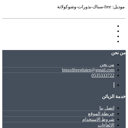
موديل:
free-سناك-بذورات-وشوكولاتة
ﻣﻦ ﻧﺤﻦ
ﻣﻦ ﻧﺤﻦ
bigzolfreegluten@gmail.com
0535333722
خدمة الزبائن
اتصل بنا
خريطة الموقع
شروط الاستخدام
الإلغاءات