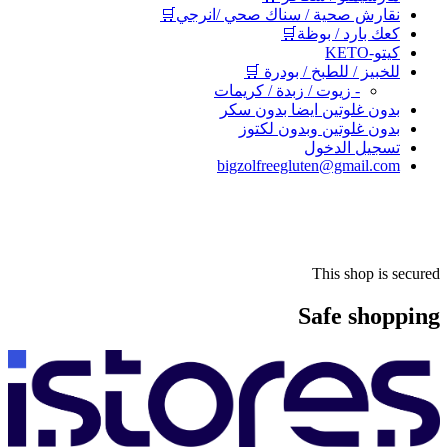
نقارش صحية / سناك صحي /انرجي🛒
كعك بارد / بوظة🛒
كيتو-KETO
للخبيز / للطبخ / بودرة 🛒
- زيوت / زبدة / كريمات
بدون غلوتين ايضا بدون سكر
بدون غلوتين وبدون لكتوز
تسجيل الدخول
bigzolfreegluten@gmail.com
This shop is secured
Safe shopping