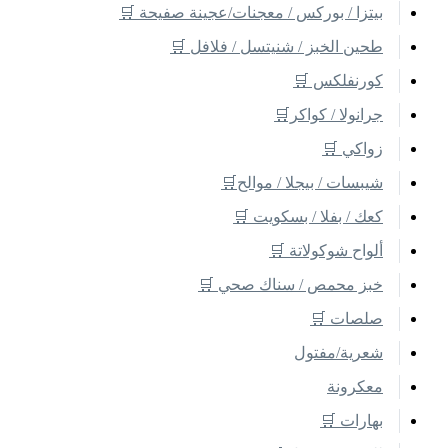
بيتزا / بوركس / معجنات/عجينة صفيحة 🛒
طحين الخبز / شنيتسل / فلافل 🛒
كورنفلكس 🛒
جرانولا / كواكر🛒
زواكي 🛒
شيبسات / بيجلا / موالح🛒
كعك / بفلا / بسكويت 🛒
ألواح شوكولاتة 🛒
خبز محمص / سناك صحي 🛒
صلصات 🛒
شعرية/مفتول
معكرونة
بهارات 🛒