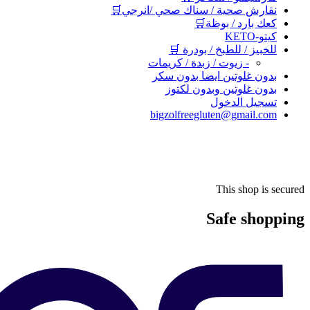
نقارش صحية / سناك صحي /انرجي🛒
كعك بارد / بوظة🛒
كيتو-KETO
للخبيز / للطبخ / بودرة 🛒
- زيوت / زبدة / كريمات
بدون غلوتين ايضا بدون سكر
بدون غلوتين وبدون لكتوز
تسجيل الدخول
bigzolfreegluten@gmail.com
This shop is secured
Safe shopping