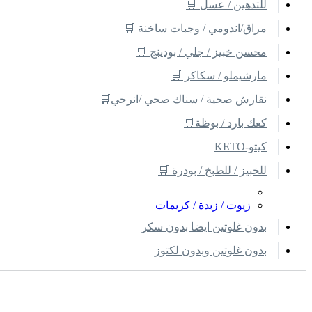
للتدهين / عسل 🛒
مراق/اندومي / وجبات ساخنة 🛒
محسن خبيز / جلي / بودينج 🛒
مارشيملو / سكاكر 🛒
نقارش صحية / سناك صحي /انرجي🛒
كعك بارد / بوظة🛒
كيتو-KETO
للخبيز / للطبخ / بودرة 🛒
زيوت / زبدة / كريمات
بدون غلوتين ايضا بدون سكر
بدون غلوتين وبدون لكتوز