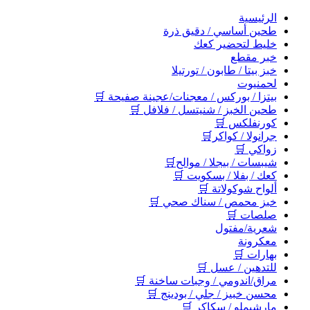
اﻟﺮﺋﻴﺴﻴﺔ
طحين أساسي / دقيق ذرة
خليط لتحضير كعك
خبر مقطع
خبز بيتا / طابون / تورتيلا
لحمنيوت
بيتزا / بوركس / معجنات/عجينة صفيحة 🛒
طحين الخبز / شنيتسل / فلافل 🛒
كورنفلكس 🛒
جرانولا / كواكر🛒
زواكي 🛒
شيبسات / بيجلا / موالح🛒
كعك / بفلا / بسكويت 🛒
ألواح شوكولاتة 🛒
خبز محمص / سناك صحي 🛒
صلصات 🛒
شعرية/مفتول
معكرونة
بهارات 🛒
للتدهين / عسل 🛒
مراق/اندومي / وجبات ساخنة 🛒
محسن خبيز / جلي / بودينج 🛒
مارشيملو / سكاكر 🛒