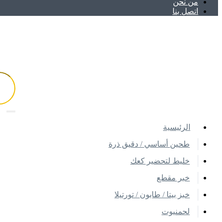
ﻣﻦ ﻧﺤﻦ
اتصل بنا
اﻟﺮﺋﻴﺴﻴﺔ
طحين أساسي / دقيق ذرة
خليط لتحضير كعك
خبر مقطع
خبز بيتا / طابون / تورتيلا
لحمنيوت